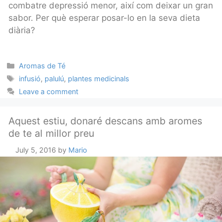
combatre depressió menor, així com deixar un gran
sabor. Per què esperar posar-lo en la seva dieta
diària?
Categories
Aromas de Té
Tags
infusió
,
palulú
,
plantes medicinals
Leave a comment
Aquest estiu, donaré descans amb aromes
de te al millor preu
July 5, 2016
by
Mario