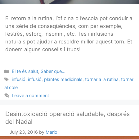
El retorn a la rutina, l’oficina o l’escola pot conduir a
una sèrie de conseqüències, com per exemple,
l’estrès, esforç, insomni, etc. Tes i infusions
naturals pot ajudar a resoldre millor aquest torn. Et
donem alguns consells i trucs!
Categories
El te és salut
,
Saber que...
Tags
infusió
,
infusió
,
plantes medicinals
,
tornar a la rutina
,
tornar
al cole
Leave a comment
Desintoxicació operació saludable, després
del Nadal
July 23, 2016
by
Mario