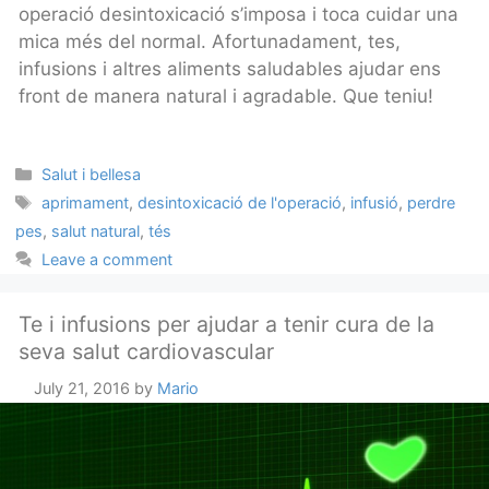
operació desintoxicació s’imposa i toca cuidar una
mica més del normal. Afortunadament, tes,
infusions i altres aliments saludables ajudar ens
front de manera natural i agradable. Que teniu!
Categories
Salut i bellesa
Tags
aprimament
,
desintoxicació de l'operació
,
infusió
,
perdre
pes
,
salut natural
,
tés
Leave a comment
Te i infusions per ajudar a tenir cura de la
seva salut cardiovascular
July 21, 2016
by
Mario