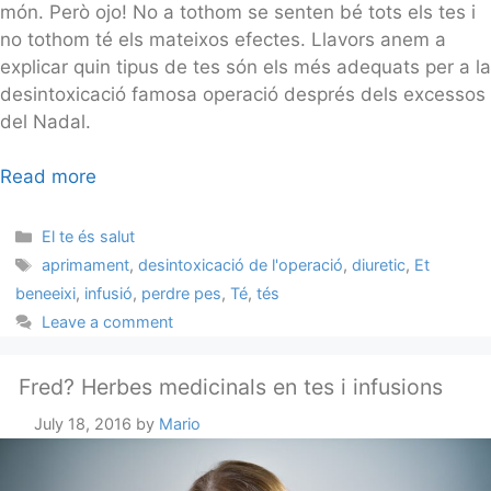
món. Però ojo! No a tothom se senten bé tots els tes i
no tothom té els mateixos efectes. Llavors anem a
explicar quin tipus de tes són els més adequats per a la
desintoxicació famosa operació després dels excessos
del Nadal.
Read more
Categories
El te és salut
Tags
aprimament
,
desintoxicació de l'operació
,
diuretic
,
Et
beneeixi
,
infusió
,
perdre pes
,
Té
,
tés
Leave a comment
Fred? Herbes medicinals en tes i infusions
July 18, 2016
by
Mario