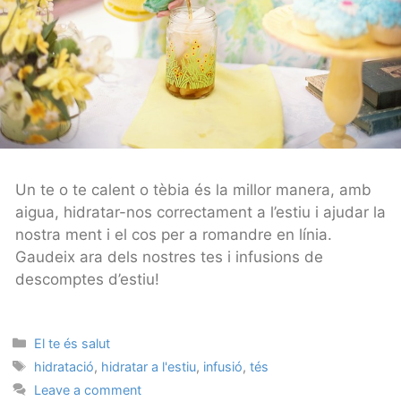
Un te o te calent o tèbia és la millor manera, amb
aigua, hidratar-nos correctament a l’estiu i ajudar la
nostra ment i el cos per a romandre en línia.
Gaudeix ara dels nostres tes i infusions de
descomptes d’estiu!
Categories
El te és salut
Tags
hidratació
,
hidratar a l'estiu
,
infusió
,
tés
Leave a comment