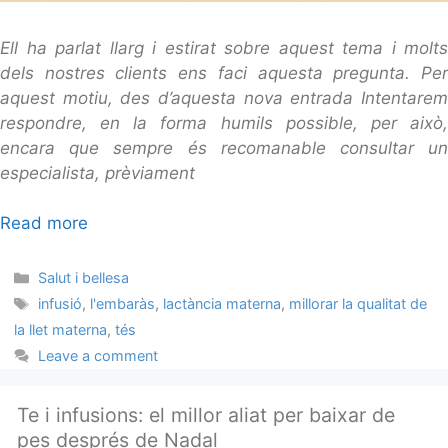
Ell ha parlat llarg i estirat sobre aquest tema i molts
dels nostres clients ens faci aquesta pregunta. Per
aquest motiu, des d’aquesta nova entrada Intentarem
respondre, en la forma humils possible, per això,
encara que sempre és recomanable consultar un
especialista, prèviament
Read more
Categories
Salut i bellesa
Tags
infusió
,
l'embaràs
,
lactància materna
,
millorar la qualitat de
la llet materna
,
tés
Leave a comment
Te i infusions: el millor aliat per baixar de
pes després de Nadal