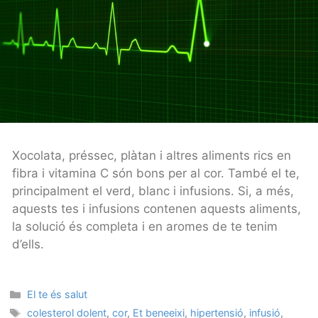
Xocolata, préssec, plàtan i altres aliments rics en
fibra i vitamina C són bons per al cor. També el te,
principalment el verd, blanc i infusions. Si, a més,
aquests tes i infusions contenen aquests aliments,
la solució és completa i en aromes de te tenim
d’ells.
Categories
El te és salut
Tags
colesterol dolent
,
cor
,
Et beneeixi
,
hipertensió
,
infusió
,