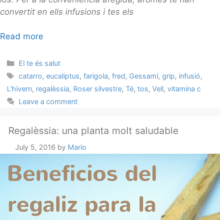
convertit en ells infusions i tes els
Read more
Categories
El te és salut
Tags
catarro
,
eucaliptus
,
farigola
,
fred
,
Gessamí
,
grip
,
infusió
,
L'hivern
,
regalèssia
,
Roser silvestre
,
Té
,
tos
,
Vell
,
vitamina c
Leave a comment
Regalèssia: una planta molt saludable
July 5, 2016
by
Mario