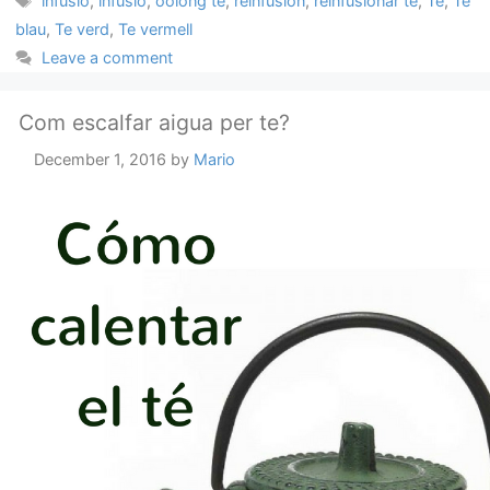
infusió
,
infusió
,
oolong te
,
reinfusion
,
reinfusionar te
,
Te
,
Te
blau
,
Te verd
,
Te vermell
Leave a comment
Com escalfar aigua per te?
December 1, 2016
by
Mario