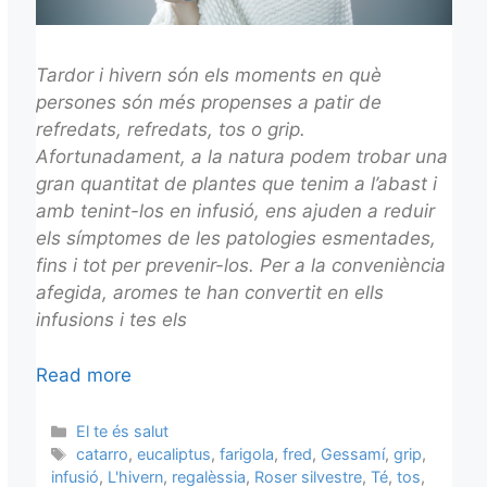
Tardor i hivern són els moments en què
persones són més propenses a patir de
refredats, refredats, tos o grip.
Afortunadament, a la natura podem trobar una
gran quantitat de plantes que tenim a l’abast i
amb tenint-los en infusió, ens ajuden a reduir
els símptomes de les patologies esmentades,
fins i tot per prevenir-los. Per a la conveniència
afegida, aromes te han convertit en ells
infusions i tes els
Read more
Categories
El te és salut
Tags
catarro
,
eucaliptus
,
farigola
,
fred
,
Gessamí
,
grip
,
infusió
,
L'hivern
,
regalèssia
,
Roser silvestre
,
Té
,
tos
,