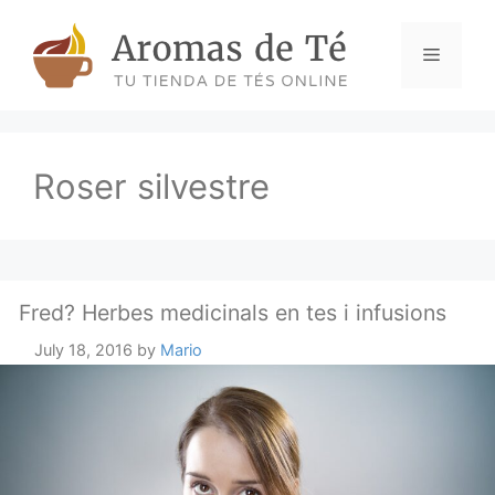
Skip
to
Menu
content
Roser silvestre
Fred? Herbes medicinals en tes i infusions
July 18, 2016
by
Mario