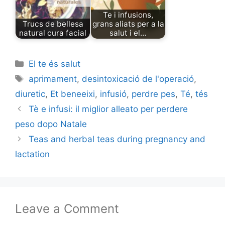
Te i infusions,
Trucs de bellesa
grans aliats per a la
natural cura facial
salut i el…
Categories
El te és salut
Tags
aprimament
,
desintoxicació de l'operació
,
diuretic
,
Et beneeixi
,
infusió
,
perdre pes
,
Té
,
tés
Tè e infusi: il miglior alleato per perdere
peso dopo Natale
Teas and herbal teas during pregnancy and
lactation
Leave a Comment