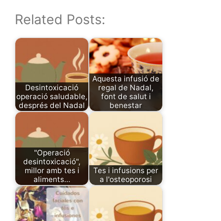
Related Posts:
Aquesta infusió de
Desintoxicació
regal de Nadal,
operació saludable,
font de salut i
després del Nadal
benestar
"Operació
desintoxicació",
millor amb tes i
Tes i infusions per
aliments…
a l'osteoporosi