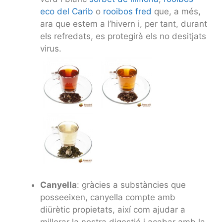
eco del Carib
o
rooibos fred
que, a més,
ara que estem a l’hivern i, per tant, durant
els refredats, es protegirà els no desitjats
virus.
Canyella
: gràcies a substàncies que
posseeixen, canyella compte amb
diürètic propietats, així com ajudar a
millorar la nostra digestió i acabar amb la