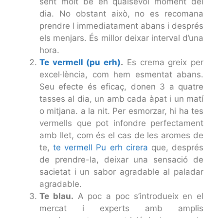
sent molt bé en qualsevol moment del
dia. No obstant això, no es recomana
prendre l immediatament abans i després
els menjars. És millor deixar interval d’una
hora.
Te vermell (pu erh)
.
Es crema greix per
excel·lència, com hem esmentat abans.
Seu efecte és eficaç, donen 3 a quatre
tasses al dia, un amb cada àpat i un matí
o mitjana. a la nit. Per esmorzar, hi ha tes
vermells que pot infondre perfectament
amb llet, com és el cas de les aromes de
te,
te vermell Pu erh cirera
que, després
de prendre-la, deixar una sensació de
sacietat i un sabor agradable al paladar
agradable.
Te blau.
A poc a poc s’introdueix en el
mercat i experts amb amplis