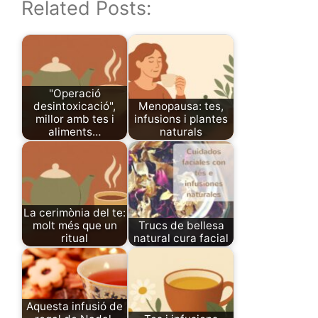
Related Posts:
"Operació
desintoxicació",
Menopausa: tes,
millor amb tes i
infusions i plantes
aliments…
naturals
La cerimònia del te:
molt més que un
Trucs de bellesa
ritual
natural cura facial
Aquesta infusió de