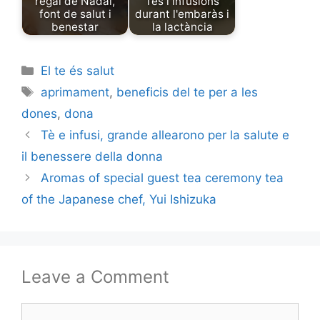
regal de Nadal,
Tes i infusions
font de salut i
durant l'embaràs i
benestar
la lactància
Categories
El te és salut
Tags
aprimament
,
beneficis del te per a les
dones
,
dona
Tè e infusi, grande allearono per la salute e
il benessere della donna
Aromas of special guest tea ceremony tea
of the Japanese chef, Yui Ishizuka
Leave a Comment
Comment