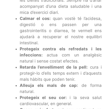
les dietes tradicionals. Sempre ha d’anar
acompanyat d’una dieta saludable i una
mica d’exercici diari.
Calmar el cos:
quan vostè té l’acidesa,
digestió o ens passen per una
gastrointeritis o diarrea, te vermell ens
ajudarà a recuperar el nostre equilibri
intestinal.
Protegeix contra els refredats i les
infeccions:
actua com un analgèsic
natural i sense costat efectes.
Retarda l’envelliment de la pell:
cura i
protegir-lo d’ells temps extern i d’aquests
mals hàbits que poden tenir.
Alleuja els mals de cap:
de forma
natural.
Protegeix el seu cor:
i la seva salut
cardiovascular, en general.