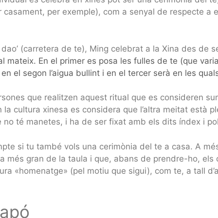
r casament, per exemple), com a senyal de respecte a ells
dao’ (carretera de te), Ming celebrat a la Xina des de s
 al mateix. En el primer es posa les fulles de te (que vari
 el segon l’aigua bullint i en el tercer serà en les quals
persones que realitzen aquest ritual que es consideren su
 la cultura xinesa es considera que l’altra meitat està pl
 no té manetes, i ha de ser fixat amb els dits índex i po
mpte si tu també vols una cerimònia del te a casa. A mé
a més gran de la taula i que, abans de prendre-ho, els cli
liura «homenatge» (pel motiu que sigui), com te, a tall d
Japó