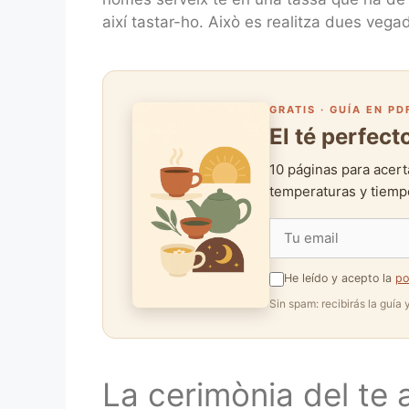
així tastar-ho. Això es realitza dues vega
GRATIS · GUÍA EN PD
El té perfec
10 páginas para acert
temperaturas y tiempo
He leído y acepto la
po
Sin spam: recibirás la guía
La cerimònia del te 