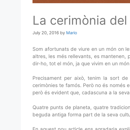
La cerimònia del 
July 20, 2016
by
Mario
Som afortunats de viure en un món on les
altres, les més rellevants, es mantenen, p
dir-ho, tot el món, ja que vivim en un món 
Precisament per això, tenim la sort de 
cerimònies te famós. Però no és només en
però és evident que, cadascuna a la sev
Quatre punts de planeta, quatre tradicions
beguda antiga forma part de la seva cul
En aquest nou article ens agradaria expli