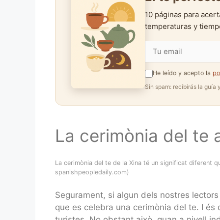
10 páginas para acert
temperaturas y tiempo
He leído y acepto la
po
Sin spam: recibirás la guía
La cerimònia del te a
La cerimònia del te de la Xina té un significat diferent q
spanishpeopledaily.com)
Segurament, si algun dels nostres lectors h
que es celebra una cerimònia del te. I és 
turistes. No obstant això, quan a nivell i