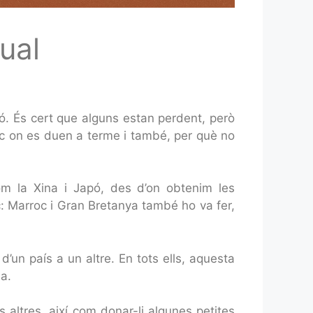
ual
ó. És cert que alguns estan perdent, però
lloc on es duen a terme i també, per què no
com la Xina i Japó, des d’on obtenim les
: Marroc i Gran Bretanya també ho va fer,
d’un país a un altre. En tots ells, aquesta
a.
 altres, així com donar-li algunes petites