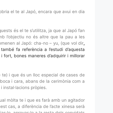
obria el te al Japó, encara que avui en dia
uests és el te s’utilitza, ja que al Japó fan
b l’objectiu no és altre que la pau a les
nomenen al Japó: cha-no – yu, (que vol dir
,
e també fa referència a l’estudi d’aquesta
 fort, bones maneres d’adquirir i millorar
 te) i que és un lloc especial de cases de
, boca i cara, abans de la cerimònia com a
 instal·lacions pròpies.
qual mòlta te i que es farà amb un agitador
 cas, a diferència de l’acte xinesa serà
jar-lo, aprovar-lo a la resta dels convidats