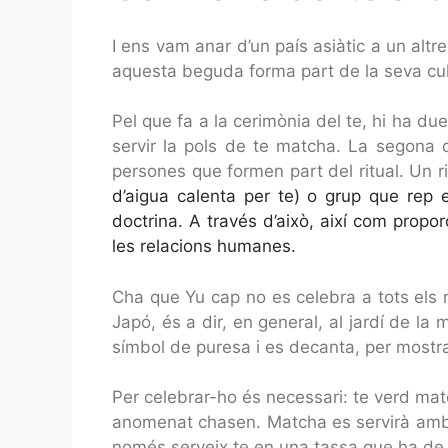
I ens vam anar d’un país asiàtic a un altr
aquesta beguda forma part de la seva cultu
Pel que fa a la cerimònia del te, hi ha dues
servir la pols de te matcha. La segona d
persones que formen part del ritual. Un r
d’aigua calenta per te)
o grup que rep 
doctrina. A través d’això, així com propo
les relacions humanes.
Cha que Yu cap no es celebra a tots els r
Japó, és a dir, en general, al jardí de la
símbol de puresa i es decanta, per mostrar
Per celebrar-ho és necessari: te verd matc
anomenat chasen. Matcha es servirà amb 
només serveix te en una tassa que ha de pro