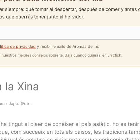
ar siempre: qué tomar al despertar, después de comer y antes 
s que querrás tener junto al hervidor.
lítica de privacidad
y recibir emails de Aromas de Té.
 y nuestros mejores consejos sobre té. Baja cuando quieras, en un click.
 la Xina
ue el Japó. (Foto:
a tingut el plaer de conèixer el país asiàtic, ho es tenir 
que, com succeeix en tots els països, les tradicions tamb
ndividual és celebra en xinès pot ser una cerimònia del te