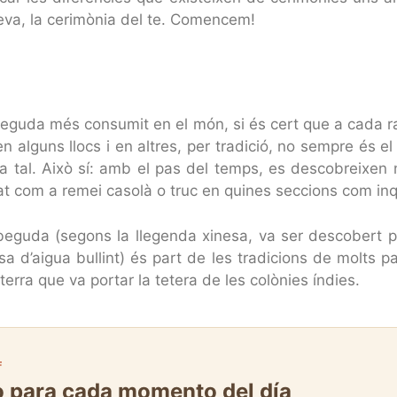
teva, la cerimònia del te. Comencem!
a beguda més consumit en el món, si és cert que a cada r
 en alguns llocs i en altres, per tradició, no sempre és el
om a tal. Això sí: amb el pas del temps, es descobreixen
at com a remei casolà o truc en quines seccions com inqu
beguda (segons la llegenda xinesa, va ser descobert p
a d’aigua bullint) és part de les tradicions de molts p
erra que va portar la tetera de les colònies índies.
F
to para cada momento del día