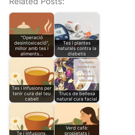
Related Posts:
"Operació
desintoxicació",
Tes i plantes
millor amb tes i
naturals contra la
aliments…
diabetis
Tes i infusions per
tenir cura del teu
Trucs de bellesa
cabell
natural cura facial
Verd cafè:
Te i infusions,
propietats i