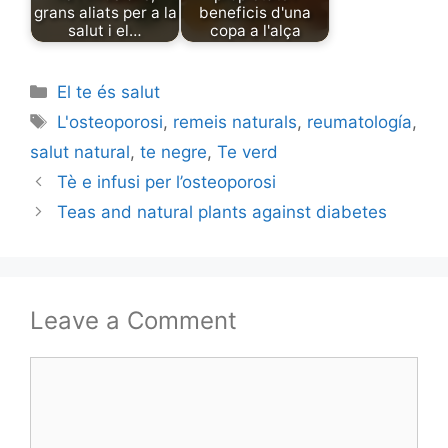
grans aliats per a la
beneficis d'una
salut i el…
copa a l'alça
Categories
El te és salut
Tags
L'osteoporosi
,
remeis naturals
,
reumatología
,
salut natural
,
te negre
,
Te verd
Tè e infusi per l’osteoporosi
Teas and natural plants against diabetes
Leave a Comment
Comment