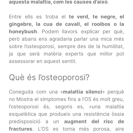
aquesta malaltia, com les causes d’això
.
Entre ells es troba el
te verd, te negre, el
gingebre, la cua de cavall, el rooibos o la
honeybush
. Podem llavors explicar per què,
però abans ens agradaria parlar una mica més
sobre l’osteoporosi, sempre des de la humilitat,
ja que serà matèria experts que millor pot
assessorar en aquest sentit.
Què és l’osteoporosi?
Coneguda com una «
malaltia silenci
» perquè
no Mostra el símptomes fins a l’OS és molt greu,
l’osteoporosi és, segons es, «una malaltia
esquelètica que produeix una resistència òssia
predisposició a un
augment del risc de
fractures
. L’OS es torna més porosa, aire