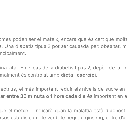
ptomes poden ser el mateix, encara que és cert que mol
 Una diabetis tipus 2 pot ser causada per: obesitat, ma
rincipalment.
ina vital. En el cas de la diabetis tipus 2, depèn de la d
ormalment és controlat amb
dieta i exercici
.
ctrius, el més important reduir els nivells de sucre en
ar entre 30 minuts
o 1 hora cada dia
és important en a
que el metge li indicarà quan la malaltia està diagnosti
rsos estudis com: te verd, te negre o ginseng, entre d’al