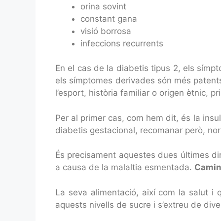
orina sovint
constant gana
visió borrosa
infeccions recurrents
En el cas de la diabetis tipus 2, els sím
els símptomes derivades són més patents.
l’esport, història familiar o origen ètnic, p
Per al primer cas, com hem dit, és la insul
diabetis gestacional, recomanar però, n
És precisament aquestes dues últimes dire
a causa de la malaltia esmentada.
Camin
La seva alimentació, així com la salut i 
aquests nivells de sucre i s’extreu de dive