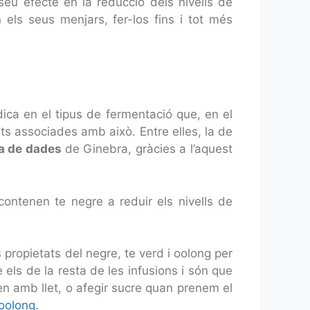
 seu efecte en la reducció dels nivells de
els seus menjars, fer-los fins i tot més
adica en el tipus de fermentació que, en el
ats associades amb això. Entre elles, la de
ia de dades
de Ginebra, gràcies a l’aquest
contenen te negre a reduir els nivells de
propietats del negre, te verd i oolong per
els de la resta de les infusions i són que
en amb llet, o afegir sucre quan prenem el
oolong.