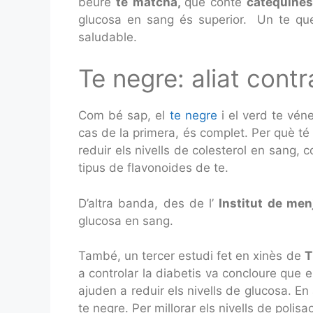
beure
te matcha,
que conté
catequine
glucosa en sang és superior. Un te que 
saludable.
Te negre: aliat contr
Com bé sap, el
te negre
i el verd te vén
cas de la primera, és complet. Per què té 
reduir els nivells de colesterol en sang,
tipus de flavonoides de te.
D’altra banda, des de l’
Institut de me
glucosa en sang.
També, un tercer estudi fet en xinès de
T
a controlar la diabetis va concloure que e
ajuden a reduir els nivells de glucosa. En
te negre. Per millorar els nivells de pol