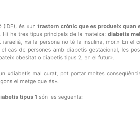
ó (IDF), és «un
trastorn crònic que es produeix quan e
. Hi ha tres tipus principals de la mateixa:
diabetis mel
t israelià, «si la persona no té la insulina, mor.» En e
el cas de persones amb diabetis gestacional, les poss
ateix obesitat o diabetis tipus 2, en el futur».
un «diabetis mal curat, pot portar moltes conseqüèncie
segons el metge que és».
iabetis tipus 1
són les següents: