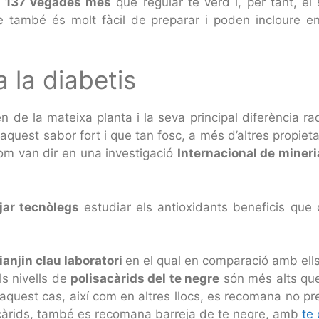
s 137 vegades més
que regular te verd i, per tant, el
també és molt fàcil de preparar i poden incloure en 
a la diabetis
en de la mateixa planta i la seva principal diferència r
aquest sabor fort i que tan fosc, a més d’altres propiet
 com van dir en una investigació
Internacional de miner
njar tecnòlegs
estudiar els antioxidants beneficis que 
ianjin clau laboratori
en el qual en comparació amb ells 
ls nivells de
polisacàrids del te negre
són més alts que 
 aquest cas, així com en altres llocs, es recomana no pr
isacàrids, també es recomana barreja de te negre, amb
te 