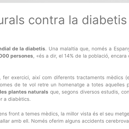
urals contra la diabetis
dial de la diabetis
. Una malaltia que, només a Espan
000 persones
, «és a dir, el 14% de la població, enca
 fer exercici, així com diferents tractaments mèdics (
romes de te vol retre un homenatge a totes aquelles pe
les plantes naturals
que, segons diversos estudis, cont
er a diabètics.
front a temes mèdics, la millor vista és el seu metge o
ballar amb ell. Només oferim alguns accidents cerebrovasc