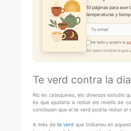
10 páginas para acert
temperaturas y tiempo
He leído y acepto la
po
Sin spam: recibirás la guía
Te verd contra la di
Ric en catequines, els diversos estudis q
és que ajudaria a reduir els nivells de c
conclouen que el te verd podria reduir el
A més de
te verd
que trobareu en aquesta 