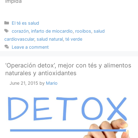
impida
Categories
El té es salud
Tags
corazón
,
infarto de miocardio
,
rooibos
,
salud
cardiovascular
,
salud natural
,
té verde
Leave a comment
‘Operación detox’, mejor con tés y alimentos
naturales y antioxidantes
June 21, 2015
by
Mario