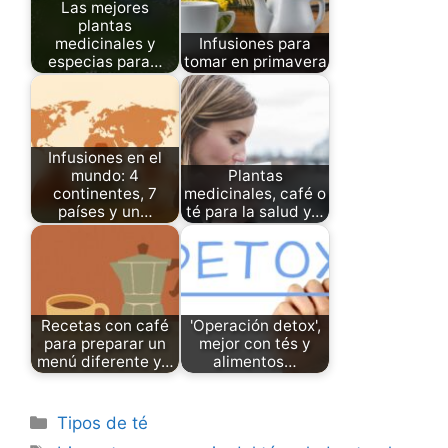
Las mejores
plantas
medicinales y
Infusiones para
especias para…
tomar en primavera
Infusiones en el
mundo: 4
Plantas
continentes, 7
medicinales, café o
países y un…
té para la salud y…
Recetas con café
'Operación detox',
para preparar un
mejor con tés y
menú diferente y…
alimentos…
Categories
Tipos de té