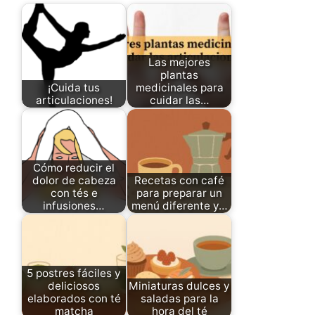
Las mejores
plantas
¡Cuida tus
medicinales para
articulaciones!
cuidar las…
Cómo reducir el
dolor de cabeza
Recetas con café
con tés e
para preparar un
infusiones…
menú diferente y…
5 postres fáciles y
deliciosos
Miniaturas dulces y
elaborados con té
saladas para la
matcha
hora del té