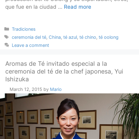
que fue en la ciudad …
Read more
Categories
Tradiciones
Tags
ceremonia del té
,
China
,
té azul
,
té chino
,
té oolong
Leave a comment
Aromas de Té invitado especial a la
ceremonia del té de la chef japonesa, Yui
Ishizuka
March 12, 2015
by
Mario