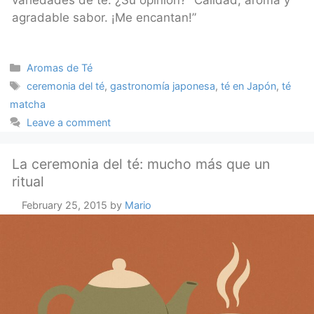
variedades de té. ¿Su opinión? “Calidad, aroma y
agradable sabor. ¡Me encantan!”
Categories
Aromas de Té
Tags
ceremonia del té
,
gastronomía japonesa
,
té en Japón
,
té
matcha
Leave a comment
La ceremonia del té: mucho más que un
ritual
February 25, 2015
by
Mario