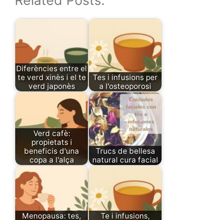
Related Posts:
Diferències entre el
te verd xinès i el te
Tes i infusions per
verd japonès
a l'osteoporosi
Verd cafè:
propietats i
beneficis d'una
Trucs de bellesa
copa a l'alça
natural cura facial
Menopausa: tes,
Te i infusions,