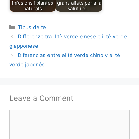
infusions i plantes
grans aliats per a la
naturals
salut i el…
Categories
Tipus de te
Differenze tra il tè verde cinese e il tè verde
giapponese
Diferencias entre el té verde chino y el té
verde japonés
Leave a Comment
Comment