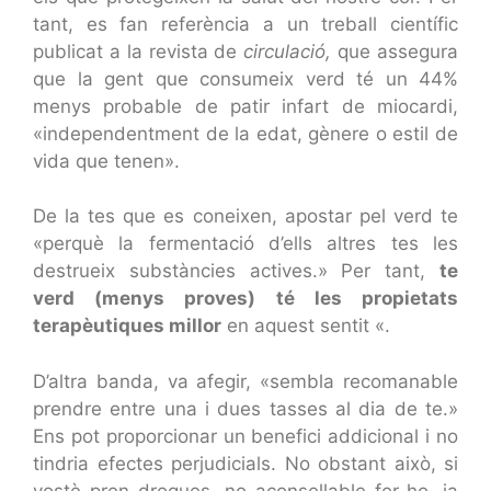
tant, es fan referència a un treball científic
publicat a la revista de
circulació,
que assegura
que la gent que consumeix verd té un 44%
menys probable de patir infart de miocardi,
«independentment de la edat, gènere o estil de
vida que tenen».
De la tes que es coneixen, apostar pel verd te
«perquè la fermentació d’ells altres tes les
destrueix substàncies actives.» Per tant,
te
verd (menys proves) té les propietats
terapèutiques millor
en aquest sentit «.
D’altra banda, va afegir, «sembla recomanable
prendre entre una i dues tasses al dia de te.»
Ens pot proporcionar un benefici addicional i no
tindria efectes perjudicials. No obstant això, si
vostè pren drogues, no aconsellable fer-ho, ja