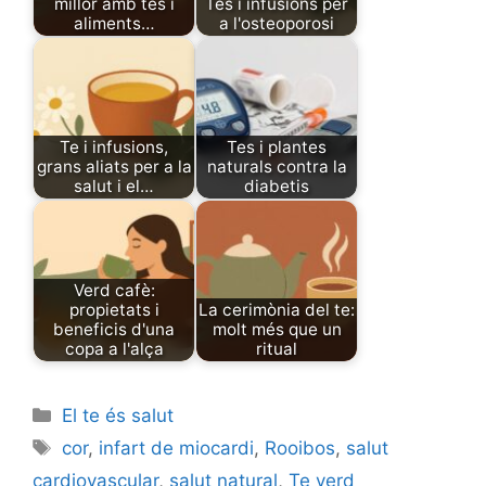
millor amb tes i
Tes i infusions per
aliments…
a l'osteoporosi
Te i infusions,
Tes i plantes
grans aliats per a la
naturals contra la
salut i el…
diabetis
Verd cafè:
propietats i
La cerimònia del te:
beneficis d'una
molt més que un
copa a l'alça
ritual
Categories
El te és salut
Tags
cor
,
infart de miocardi
,
Rooibos
,
salut
cardiovascular
,
salut natural
,
Te verd