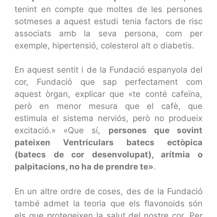
tenint en compte que moltes de les persones
sotmeses a aquest estudi tenia factors de risc
associats amb la seva persona, com per
exemple, hipertensió, colesterol alt o diabetis.
En aquest sentit i de la Fundació espanyola del
cor, Fundació que sap perfectament com
aquest òrgan, explicar que «te conté cafeïna,
però en menor mesura que el cafè, que
estimula el sistema nerviós, però no produeix
excitació.» «Que sí,
persones que sovint
pateixen Ventriculars batecs ectòpica
(batecs de cor desenvolupat), arítmia o
palpitacions, no ha de prendre te»
.
En un altre ordre de coses, des de la Fundació
també admet la teoria que els flavonoids són
els que protegeixen la salut del nostre cor. Per