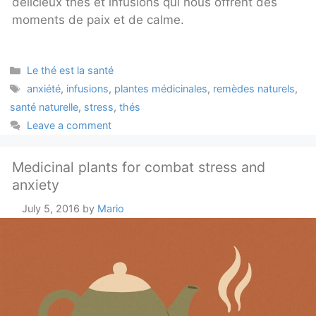
délicieux thés et infusions qui nous offrent des
moments de paix et de calme.
Categories
Le thé est la santé
Tags
anxiété
,
infusions
,
plantes médicinales
,
remèdes naturels
,
santé naturelle
,
stress
,
thés
Leave a comment
Medicinal plants for combat stress and
anxiety
July 5, 2016
by
Mario