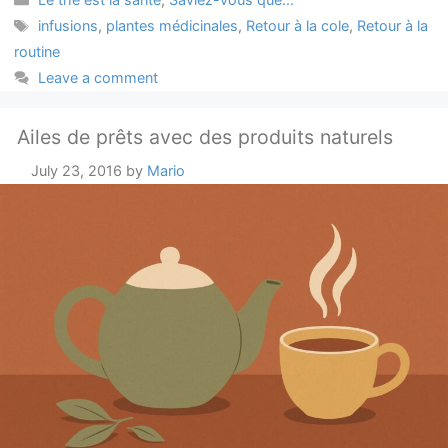
Tags
infusions
,
plantes médicinales
,
Retour à la cole
,
Retour à la
routine
Leave a comment
Ailes de prêts avec des produits naturels
July 23, 2016
by
Mario