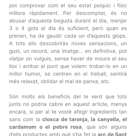
pot comprovar com el seu estat psíquic i físic
millora ràpidament. Per descomptat, és no
abusar d’aquesta beguda durant el dia, menjar
3 o 4 gots al dia és suficient, però quan es
prenen, ha de gaudir cada un d’aquests glops.
A tots ells descobriràs noves sensacions, un
gust, un record, una imatge… en definitiva, pot
viatjar on vulguis, sense haver de moure el seu
lloc i arribar al punt que volem: trobar-lo en un
millor humor, se centren en el treball, sentirà
més relaxat, oblidar el mal de panxa, etc.
Són molts els beneficis del te verd que tots
junts no podria cabre en aquest article, menys
encara, si per al te vostè afegir ingredients tan
sans com la
closca de taronja, la canyella, el
cardamom o el pebre rosa
, que són alguns
d’ells productes amb què s’ha fet la
arc de Sant