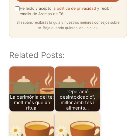
He leído y acepto la
política de privacidad
y recibir
emails de Aromas de Té.
Sin spam: recibirás la guía y nuestros mejores consejos sobre
té. Baja cuando quieras, en un click.
Related Posts:
"Operació
La cerimònia del te:
desintoxicació",
molt més que un
millor amb tes i
ritual
aliments…