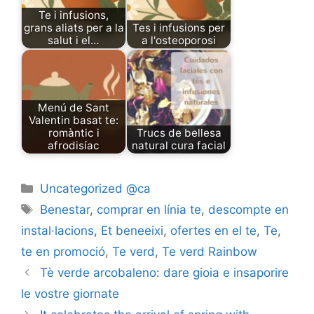
Te i infusions,
grans aliats per a la
Tes i infusions per
salut i el…
a l'osteoporosi
Menú de Sant
Valentin basat te:
romàntic i
Trucs de bellesa
afrodisíac
natural cura facial
Categories
Uncategorized @ca
Tags
Benestar
,
comprar en línia te
,
descompte en
instal·lacions
,
Et beneeixi
,
ofertes en el te
,
Te
,
te en promoció
,
Te verd
,
Te verd Rainbow
Tè verde arcobaleno: dare gioia e insaporire
le vostre giornate