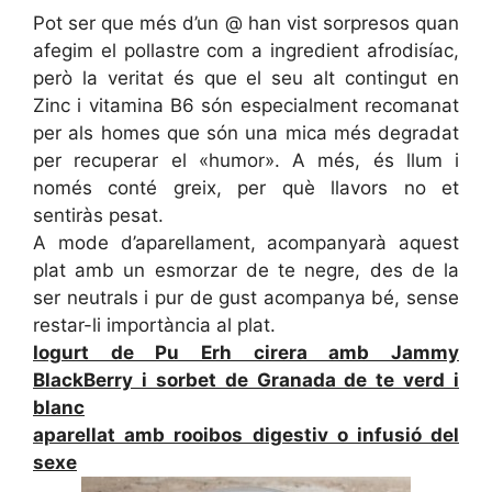
Pot ser que més d’un @ han vist sorpresos quan
afegim el pollastre com a ingredient afrodisíac,
però la veritat és que el seu alt contingut en
Zinc i vitamina B6 són especialment recomanat
per als homes que són una mica més degradat
per recuperar el «humor». A més, és llum i
només conté greix, per què llavors no et
sentiràs pesat.
A mode d’aparellament, acompanyarà aquest
plat amb un esmorzar de te negre, des de la
ser neutrals i pur de gust acompanya bé, sense
restar-li importància al plat.
Iogurt de Pu Erh cirera amb Jammy
BlackBerry i sorbet de Granada de te verd i
blanc
aparellat amb rooibos digestiv o infusió del
sexe