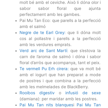
molt bé amb el ceviche. Això li dóna olor i
sabor sabor floral que ajunta
perfectament amb les gambes.
Pai Mu Tan Eco: que parells a la perfecció
amb el salmó
Negre de te Earl Grey:
que li dóna molt
cos al pollastre i parells a la perfecció
amb les verdures emprats.
Verd arc de Sant Martí:
que s’estova la
carn de l’aroma de salmó i dóna i sabor
floral d’arròs que acompanya, tant el peix.
Te vermell Pu Erh cirera:
que va molt bé
amb el iogurt que han preparat a mode
de postres i que combina a la perfecció
amb les melmelades de BlackBerry.
Rooibos digestiv
o
infusió de sexe
(damiana): per maridar amb les postres.
Pai Mu Tan nits blanques
i
Pai Mu Tan