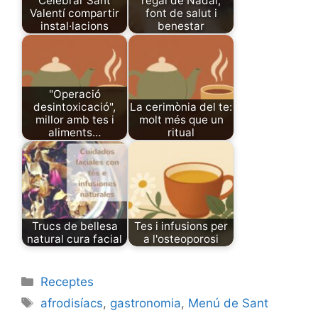
Celebrar Sant
regal de Nadal,
Valentí compartir
font de salut i
instal·lacions
benestar
"Operació
desintoxicació",
La cerimònia del te:
millor amb tes i
molt més que un
aliments…
ritual
Trucs de bellesa
Tes i infusions per
natural cura facial
a l'osteoporosi
Categories
Receptes
Tags
afrodisíacs
,
gastronomia
,
Menú de Sant