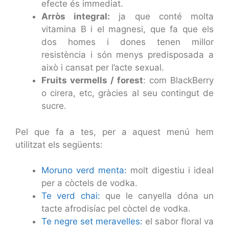
efecte és immediat.
Arròs integral:
ja que conté molta
vitamina B i el magnesi, que fa que els
dos homes i dones tenen millor
resistència i són menys predisposada a
això i cansat per l’acte sexual.
Fruits vermells / forest
: com BlackBerry
o cirera, etc, gràcies al seu contingut de
sucre.
Pel que fa a tes, per a aquest menú hem
utilitzat els següents:
Moruno verd menta:
molt digestiu i ideal
per a còctels de vodka.
Te verd chai:
que le canyella dóna un
tacte afrodisíac pel còctel de vodka.
Te negre set meravelles:
el sabor floral va