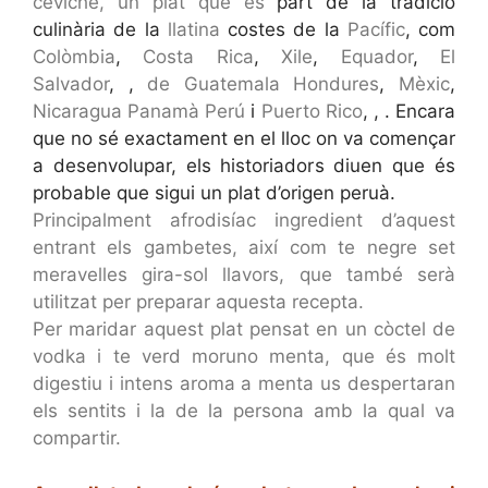
ceviche, un plat que és
part de la tradició
culinària de la
llatina
costes de la
Pacífic
, com
Colòmbia
,
Costa Rica
,
Xile
,
Equador
,
El
Salvador
,
,
de Guatemala Hondures
,
Mèxic
,
Nicaragua Panamà Perú
i
Puerto Rico
,
,
. Encara
que no sé exactament en el lloc on va començar
a desenvolupar, els historiadors diuen que és
probable que sigui un plat d’origen peruà.
Principalment afrodisíac ingredient d’aquest
entrant els gambetes, així com te negre set
meravelles gira-sol llavors, que també serà
utilitzat per preparar aquesta recepta.
Per maridar aquest plat pensat en un còctel de
vodka i te verd moruno menta, que és molt
digestiu i intens aroma a menta us despertaran
els sentits i la de la persona amb la qual va
compartir.