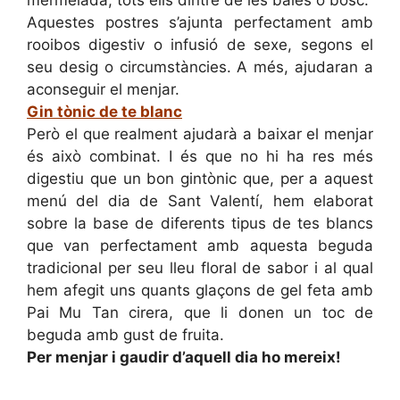
mermelada, tots ells dintre de les baies o bosc.
Aquestes postres s’ajunta perfectament amb
rooibos digestiv o infusió de sexe, segons el
seu desig o circumstàncies. A més, ajudaran a
aconseguir el menjar.
Gin tònic de te blanc
Però el que realment ajudarà a baixar el menjar
és això combinat. I és que no hi ha res més
digestiu que un bon gintònic que, per a aquest
menú del dia de Sant Valentí, hem elaborat
sobre la base de diferents tipus de tes blancs
que van perfectament amb aquesta beguda
tradicional per seu lleu floral de sabor i al qual
hem afegit uns quants glaçons de gel feta amb
Pai Mu Tan cirera, que li donen un toc de
beguda amb gust de fruita.
Per menjar i gaudir d’aquell dia ho mereix!