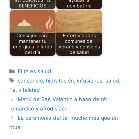
INFUSIONES, 12
ayudan a
BENEFICIOS
combatirla
Consejos para
Enfermedades
mantener tu
comunes del
energía a lo largo
verano y consejos
del día
de salud
Categories
El té es salud
Tags
cansancio
,
hidratación
,
infusiones
,
salud
,
Té
,
vitalidad
Menú de San Valentín a base de té:
romántico y afrodisíaco
La ceremonia del té: mucho más que un
ritual