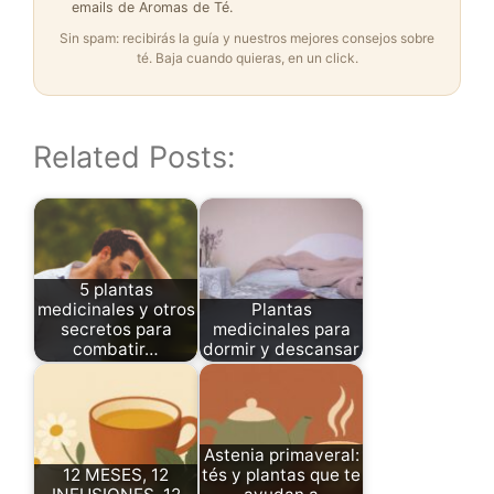
emails de Aromas de Té.
Sin spam: recibirás la guía y nuestros mejores consejos sobre
té. Baja cuando quieras, en un click.
Related Posts:
5 plantas
medicinales y otros
Plantas
secretos para
medicinales para
combatir…
dormir y descansar
Astenia primaveral:
12 MESES, 12
tés y plantas que te