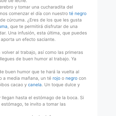
ube de leche.
cerebro y tomar una cucharadita del
mos comenzar el día con nuestro
té negro
ia de cúrcuma. ¿Eres de los que les gusta
cuma
, que te permitirá disfrutar de una
dar. Una infusión, esta última, que puedes
aporta un efecto saciante.
 volver al trabajo, así como las primeras
llegues de buen humor al trabajo. Ya
e buen humor que te hará la vuelta al
 o a media mañana, un té
rojo
o
negro
con
ooibos cacao y
canela
. Un toque dulce y
llegan hasta el estómago de la boca. Si
 estómago, te invito a tomar las