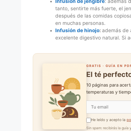
Infusión de jengibre
: además d
tanto, sentirte más fuerte, el j
después de las comidas copiosas
en muchas personas.
Infusión de hinojo
:
además de ay
excelente digestivo natural. Si
GRATIS · GUÍA EN PD
El té perfec
10 páginas para acert
temperaturas y tiempo
He leído y acepto la
po
Sin spam: recibirás la guía