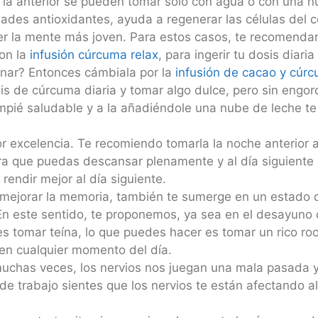
 la anterior se pueden tomar solo con agua o con una n
dades antioxidantes, ayuda a regenerar las células del 
r la mente más joven. Para estos casos, te recomenda
con la
infusión cúrcuma relax
, para ingerir tu dosis diar
nar? Entonces cámbiala por la
infusión de cacao y cúr
is de cúrcuma diaria y tomar algo dulce, pero sin engor
pié saludable y a la añadiéndole una nube de leche te 
por excelencia. Te recomiendo tomarla la noche anterior a
ra que puedas descansar plenamente y al día siguiente 
rendir mejor al día siguiente.
mejorar la memoria, también te sumerge en un estado d
n este sentido, te proponemos, ya sea en el desayuno
es tomar teína, lo que puedes hacer es tomar un rico r
en cualquier momento del día.
chas veces, los nervios nos juegan una mala pasada y 
 de trabajo sientes que los nervios te están afectando al