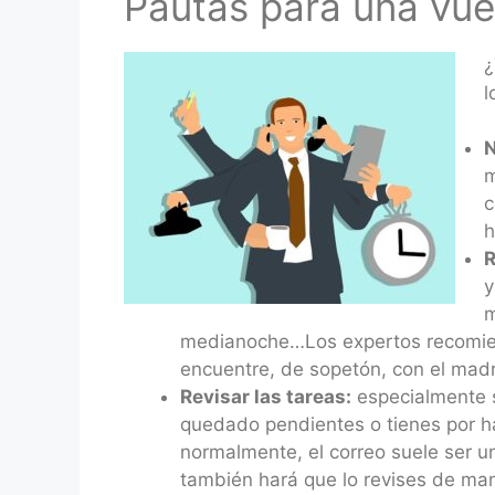
Pautas para una vue
¿
l
N
m
c
h
R
y
m
medianoche…Los expertos recomiend
encuentre, de sopetón, con el mad
Revisar las tareas:
especialmente s
quedado pendientes o tienes por ha
normalmente, el correo suele ser un
también hará que lo revises de ma