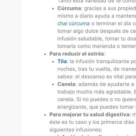
Tanto esta variedad de té como
Cúrcuma
: gracias a sus propie
mismo a diario ayuda a mantene
chai cúrcuma
o terminar el día 
tomar algo dulce después de ce
infusión saludable, tomar tu dos
tomarla como merienda o tentem
Para reducir el estrés
:
Tila
: la infusión tranquilizante 
noches, tras tu vuelta, de mane
sabes: el descanso es vital para 
Canela
: además de ayudarte a 
trabajo mucho más agradable. E
canela. Si no puedes o no quier
energizante, que puedes tomar 
Para mejorar tu salud digestiva:
mu
éste es tu caso y los primeros días
siguientes infusiones: