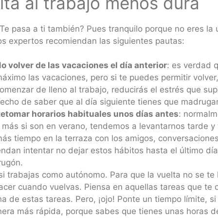
lta al trabajo menos dura
Te pasa a ti también? Pues tranquilo porque no eres la 
os expertos recomiendan las siguientes pautas:
o volver de las vacaciones el día anterior
: es verdad 
áximo las vacaciones, pero si te puedes permitir volver
omenzar de lleno al trabajo, reducirás el estrés que su
echo de saber que al día siguiente tienes que madrugar p
etomar horarios habituales unos días antes
: normalm
 más si son en verano, tendemos a levantarnos tarde y 
ás tiempo en la terraza con los amigos, conversaciones
an intentar no dejar estos hábitos hasta el último día
rugón.
i trabajas como autónomo. Para que la vuelta no se te 
cer cuando vuelvas. Piensa en aquellas tareas que te 
a de estas tareas. Pero, ¡ojo! Ponte un tiempo límite, si
nera más rápida, porque sabes que tienes unas horas d