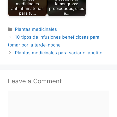
medicinales
lemongrass:
antiinflamatorias
propiedades, usos
para tu…
e…
Categories
Plantas medicinales
10 tipos de infusiones beneficiosas para
tomar por la tarde-noche
Plantas medicinales para saciar el apetito
Leave a Comment
Comment