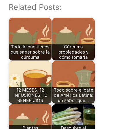
Related Posts:
Todo lo que tienes
Cúrcuma
que saber sobre la
propiedades y
cúrcuma
cómo tomarla
12 MESES, 12
Todo sobre el café
INFUSIONES, 12
de América Latina:
BENEFICIOS
un sabor que…
Plantas
Descubre el