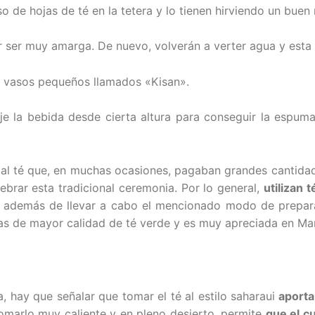
 de hojas de té en la tetera y lo tienen hirviendo un buen 
r ser muy amarga. De nuevo, volverán a verter agua y esta
s vasos pequeños llamados «Kisan».
je la bebida desde cierta altura para conseguir la espuma
n al té que, en muchas ocasiones, pagaban grandes cantida
lebrar esta tradicional ceremonia. Por lo general,
utilizan 
ui, además de llevar a cabo el mencionado modo de prepar
las de mayor calidad de té verde y es muy apreciada en Ma
 hay que señalar que tomar el té al estilo saharaui
aporta
 tomarlo muy caliente y en pleno desierto, permite
que el c