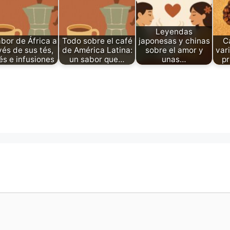
Leyendas
abor de África a
Todo sobre el café
japonesas y chinas
C
vés de sus tés,
de América Latina:
sobre el amor y
var
és e infusiones
un sabor que…
unas…
pr