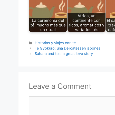
África, un
La ceremonia del
continente con
El s
té: mucho más que
ricos, aromáticos y
tra
un ritual
variados tés
caf
Categories
Historias y viajes con té
Te Gyokuro: una Delicatessen japonès
Sahara and tea: a great love story
Leave a Comment
Comment