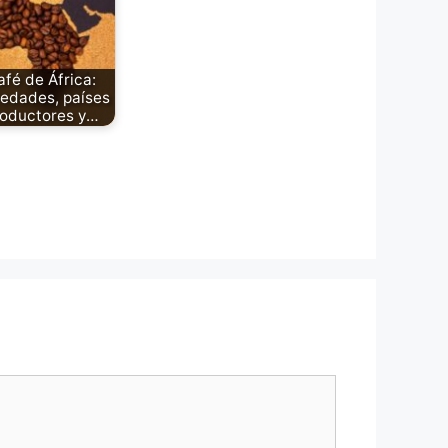
afé de África:
iedades, países
oductores y…