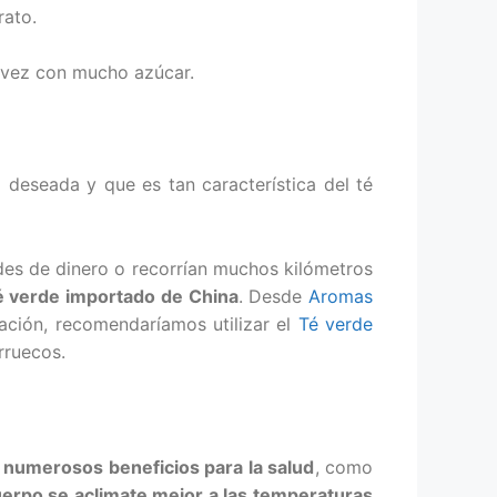
rato.
 vez con mucho azúcar.
 deseada y que es tan característica del té
des de dinero o recorrían muchos kilómetros
té verde importado de China
. Desde
Aromas
ación, recomendaríamos utilizar el
Té verde
rruecos.
 numerosos beneficios para la salud
, como
uerpo se aclimate mejor a las temperaturas