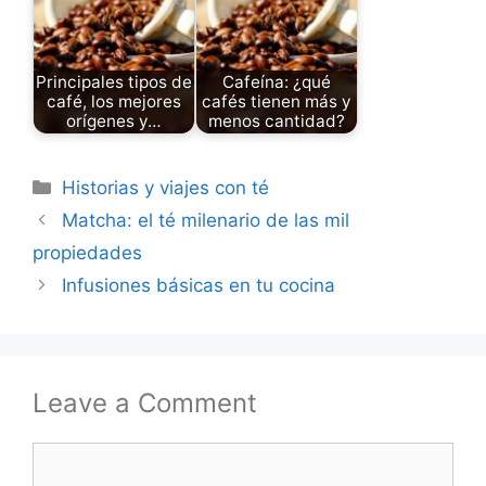
Principales tipos de
Cafeína: ¿qué
café, los mejores
cafés tienen más y
orígenes y…
menos cantidad?
Categories
Historias y viajes con té
Matcha: el té milenario de las mil
propiedades
Infusiones básicas en tu cocina
Leave a Comment
Comment