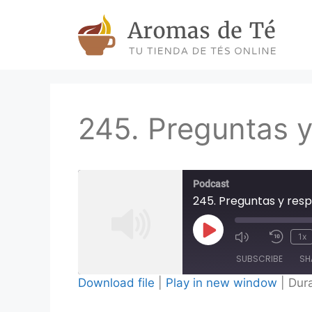
Skip
to
content
245. Preguntas y
Podcast
245. Preguntas y res
Play
1x
Episode
SUBSCRIBE
SH
Download file
|
Play in new window
|
Dura
SHARE