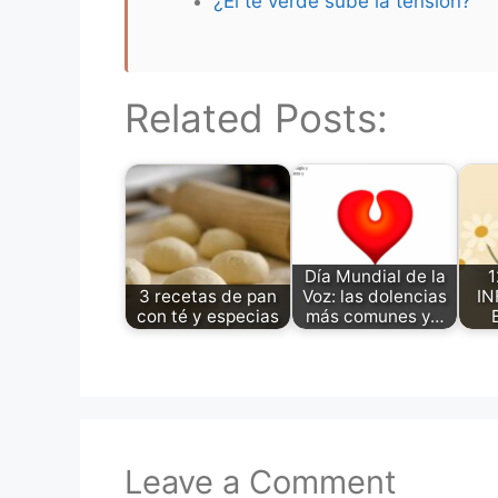
¿El té verde sube la tensión?
Related Posts:
Día Mundial de la
1
3 recetas de pan
Voz: las dolencias
IN
con té y especias
más comunes y…
Leave a Comment