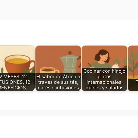
Cocinar con hinojo
2 MESES, 12
El sabor de África a
platos
FUSIONES, 12
través de sus tés,
internacionales,
BENEFICIOS
cafés e infusiones
dulces y salados