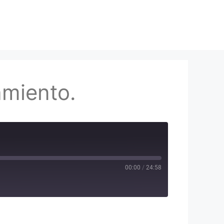
amiento.
00:00
/
24:58