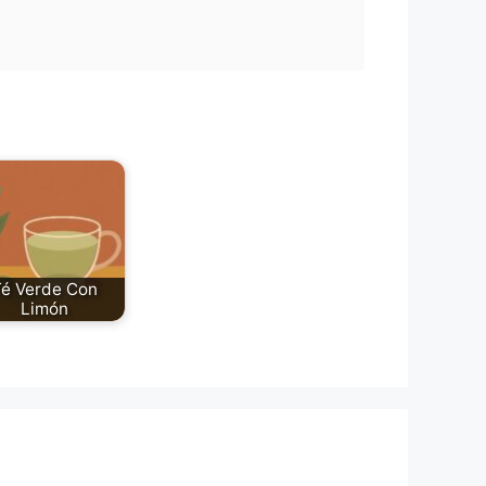
Té Verde Con
Limón