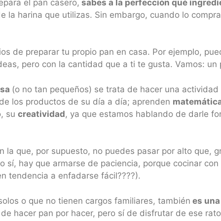
repara el pan casero,
sabes a la perfección qué ingredi
de la harina que utilizas. Sin embargo, cuando lo comp
ios de preparar tu propio pan en casa. Por ejemplo, pu
deas, pero con la cantidad que a ti te gusta. Vamos: un
asa
(o no tan pequeños) se trata de hacer una actividad 
 de los productos de su día a día; aprenden
matemátic
o, su
creatividad
, ya que estamos hablando de darle fo
n la que, por supuesto, no puedes pasar por alto que, gr
o sí, hay que armarse de paciencia, porque cocinar con 
en tendencia a enfadarse fácil????).
solos o que no tienen cargos familiares, también
es una 
de hacer pan por hacer, pero sí de disfrutar de ese rat