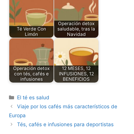
Operación detox
Té Verde Con
saludable, tras la
Limón
Navidad
Operación detox
12 MESES, 12
con tés, cafés e
INFUSIONES, 12
infusiones
BENEFICIOS
Categories
El té es salud
Viaje por los cafés más característicos de
Europa
Tés, cafés e infusiones para deportistas