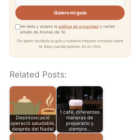
Quiero mi guía
He leído y acepto la
política de privacidad
y recibir
emails de Aromas de Té.
Sin spam: recibirás la guía y nuestros mejores consejos sobre
té. Baja cuando quieras, en un click.
Related Posts:
1 café, diferentes
Desintoxicació
maneras de
operació saludable,
prepararlo y
després del Nadal
siempre…