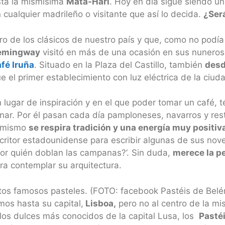
asta la mismísima
Mata-Hari
. Hoy en día sigue siendo un
cualquier madrileño o visitante que así lo decida.
¿Ser
ro de los clásicos de nuestro país y que, como no podía
emingway
visitó en más de una ocasión en sus nunerosa
fé Iruña
. Situado en la Plaza del Castillo, también
desd
ue el primer establecimiento con luz eléctrica de la ciuda
 lugar de inspiración y en el que poder tomar un café, 
nar. Por él pasan cada día pamploneses, navarros y res
 mismo
se respira tradición y una energía muy positiv
critor estadounidense para escribir algunas de sus nove
or quién doblan las campanas?’. Sin duda,
merece la pe
ra contemplar su arquitectura.
stos famosos pasteles. (FOTO: facebook Pastéis de Bel
mos hasta su capital,
Lisboa,
pero no al centro de la mi
los dulces más conocidos de la capital Lusa, los
Pasté