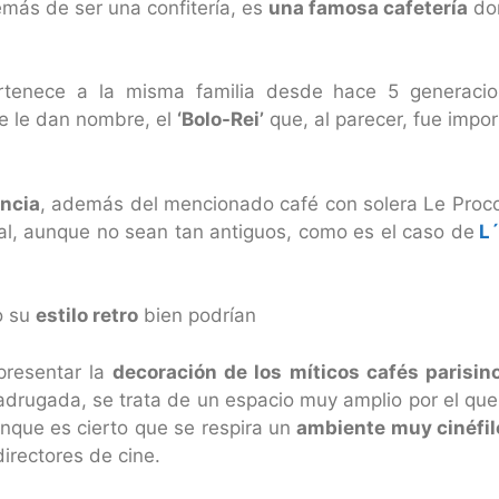
más de ser una confitería, es
una famosa cafetería
don
 pertenece a la misma familia desde hace 5 generac
 le dan nombre, el
‘Bolo-Rei’
que, al parecer, fue impor
ancia
, además del mencionado café con solera Le Pro
l, aunque no sean tan antiguos, como es el caso de
L
o su
estilo retro
bien podrían
presentar la
decoración de los míticos cafés parisin
drugada, se trata de un espacio muy amplio por el qu
nque es cierto que se respira un
ambiente muy cinéfil
directores de cine.