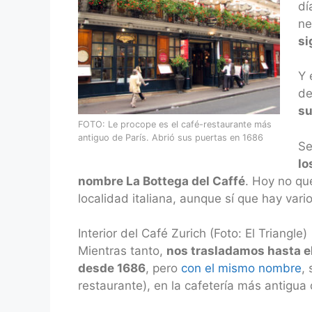
dí
ne
si
Y 
de
su
FOTO: Le procope es el café-restaurante más
antiguo de París. Abrió sus puertas en 1686
Se
lo
nombre La Bottega del Caffé
. Hoy no qu
localidad italiana, aunque sí que hay var
Interior del Café Zurich (Foto: El Triangle)
Mientras tanto,
nos trasladamos hasta el
desde 1686
, pero
con el mismo nombre
,
restaurante), en la cafetería más antigua 