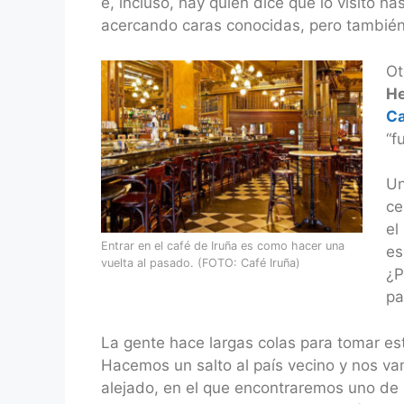
e, incluso, hay quien dice que lo visitó h
acercando caras conocidas, pero también 
Ot
H
Ca
“f
Un
ce
el
Entrar en el café de Iruña es como hacer una
es
vuelta al pasado. (FOTO: Café Iruña)
¿P
pa
La gente hace largas colas para tomar e
Hacemos un salto al país vecino y nos va
alejado, en el que encontraremos uno de 