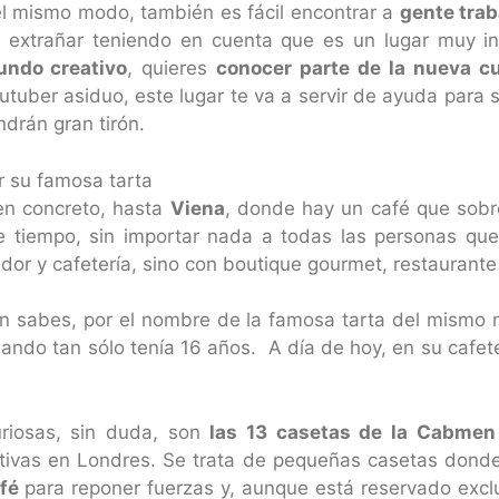
l mismo modo, también es fácil encontrar a
gente trab
 extrañar teniendo en cuenta que es un lugar muy i
ndo creativo
, quieres
conocer parte de la nueva cu
utuber asiduo, este lugar te va a servir de ayuda para 
ndrán gran tirón.
or su famosa tarta
en concreto, hasta
Viena
, donde hay un café que sobr
e tiempo, sin importar nada a todas las personas que
dor y cafetería, sino con boutique gourmet, restaurante 
n sabes, por el nombre de la famosa tarta del mismo 
ando tan sólo tenía 16 años. A día de hoy, en su cafet
riosas, sin duda, son
las 13 casetas de la Cabmen
tivas en Londres. Se trata de pequeñas casetas don
fé
para reponer fuerzas y, aunque está reservado exclu