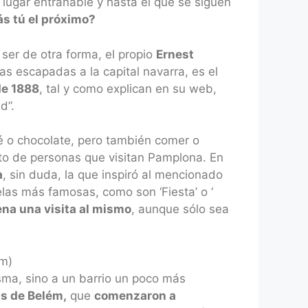
 lugar entrañable y hasta el que se siguen
ás tú el próximo?
 ser de otra forma, el propio
Ernest
s escapadas a la capital navarra, es el
e 1888
, tal y como explican en su web,
d”.
té o chocolate, pero también comer o
to de personas que visitan Pamplona. En
a
, sin duda, la que inspiró al mencionado
las más famosas, como son ‘Fiesta’ o ‘
na una visita al mismo
, aunque sólo sea
ém)
sma, sino a un barrio un poco más
is de Belém,
que
comenzaron a