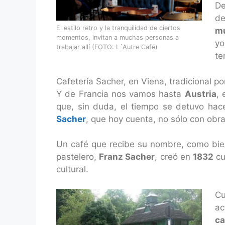
De
de
El estilo retro y la tranquilidad de ciertos
mu
momentos, invitan a muchas personas a
yo
trabajar allí (FOTO: L´Autre Café)
te
Cafetería Sacher, en Viena, tradicional p
Y de Francia nos vamos hasta
Austria
, 
que, sin duda, el tiempo se detuvo hac
Sacher
, que hoy cuenta, no sólo con obra
Un café que recibe su nombre, como bie
pastelero,
Franz Sacher
, creó en
1832
cu
cultural.
Cu
ac
ca