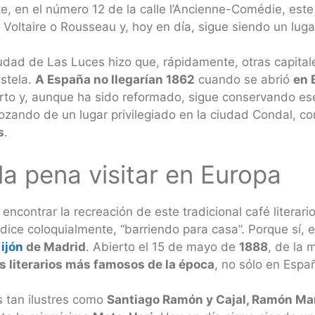
te, en el número 12 de la calle l’Ancienne-Comédie, este
 Voltaire o Rousseau y, hoy en día, sigue siendo un luga
iudad de Las Luces hizo que, rápidamente, otras capit
estela.
A España no llegarían 1862
cuando se abrió
en 
erto y, aunque ha sido reformado, sigue conservando es
ando de un lugar privilegiado en la ciudad Condal, c
s
.
a pena visitar en Europa
contrar la recreación de este tradicional café literari
ice coloquialmente, “barriendo para casa”. Porque sí
ijón
de Madrid
. Abierto el 15 de mayo de
1888
, de la 
s literarios más famosos de la época
, no sólo en Espa
s tan ilustres como
Santiago Ramón y Cajal, Ramón Marí