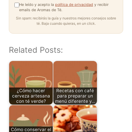
He leído y acepto la
política de privacidad
y recibir
emails de Aromas de Té.
Sin spam: recibirás la guía y nuestros mejores consejos sobre
té. Baja cuando quieras, en un click.
Related Posts:
¿Cómo hacer
Recetas con café
cerveza artesana
para preparar un
con té verde?
menú diferente y…
Cómo conservar el