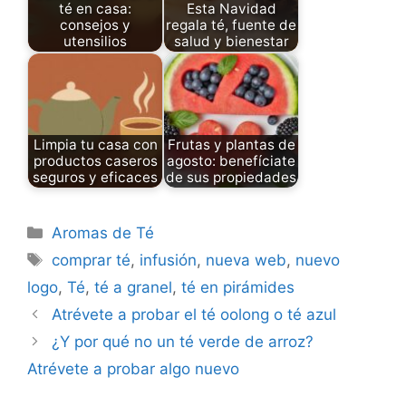
té en casa:
Esta Navidad
consejos y
regala té, fuente de
utensilios
salud y bienestar
Limpia tu casa con
Frutas y plantas de
productos caseros
agosto: benefíciate
seguros y eficaces
de sus propiedades
Categories
Aromas de Té
Tags
comprar té
,
infusión
,
nueva web
,
nuevo
logo
,
Té
,
té a granel
,
té en pirámides
Atrévete a probar el té oolong o té azul
¿Y por qué no un té verde de arroz?
Atrévete a probar algo nuevo