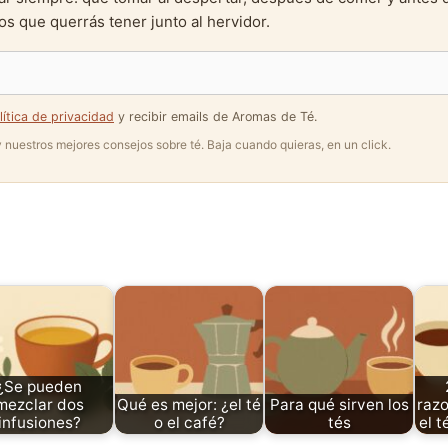
s que querrás tener junto al hervidor.
lítica de privacidad
y recibir emails de Aromas de Té.
 y nuestros mejores consejos sobre té. Baja cuando quieras, en un click.
¿Se pueden
mezclar dos
Qué es mejor: ¿el té
Para qué sirven los
razo
infusiones?
o el café?
tés
el t