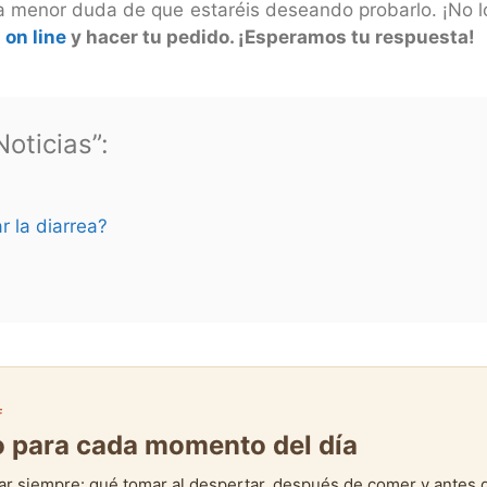
a menor duda de que estaréis deseando probarlo. ¡No lo
 on line
y hacer tu pedido. ¡Esperamos tu respuesta!
oticias”:
r la diarrea?
F
to para cada momento del día
ar siempre: qué tomar al despertar, después de comer y antes 