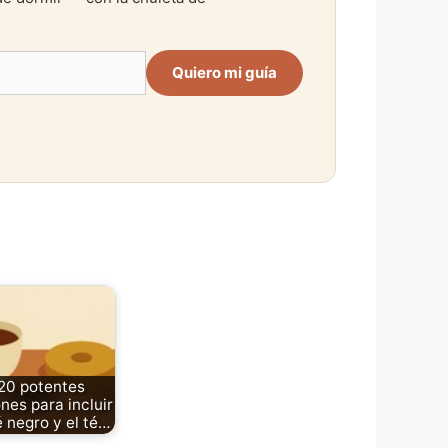
Quiero mi guía
20 potentes
nes para incluir
é negro y el té…