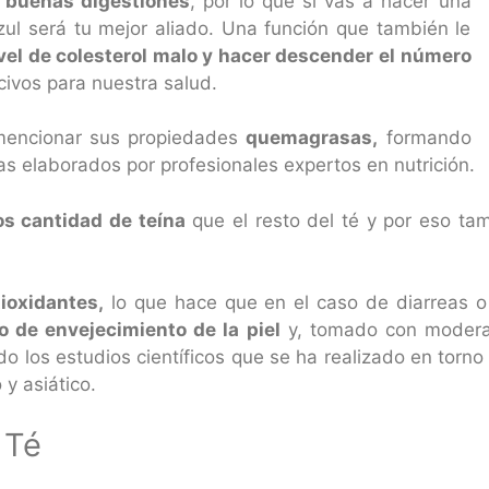
o buenas digestiones
, por lo que si vas a hacer una
zul será tu mejor aliado. Una función que también le
ivel de colesterol malo y hacer descender el número
ivos para nuestra salud.
mencionar sus propiedades
quemagrasas,
formando
as elaborados por profesionales expertos en nutrición.
s cantidad de teína
que el resto del té y por eso t
ioxidantes,
lo que hace que en el caso de diarreas 
o de envejecimiento de la piel
y, tomado con modera
o los estudios científicos que se ha realizado en torno 
y asiático.
 Té