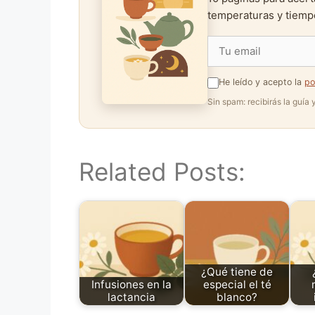
temperaturas y tiempo
He leído y acepto la
po
Sin spam: recibirás la guía
Related Posts:
¿Qué tiene de
Infusiones en la
especial el té
lactancia
blanco?