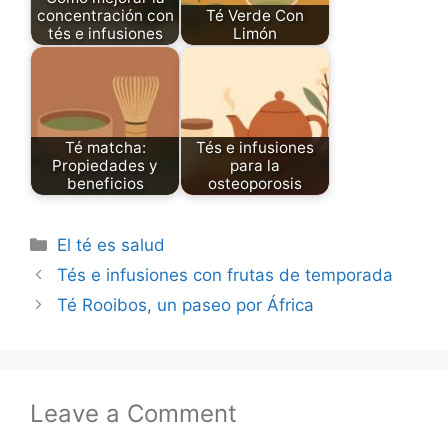
concentración con
Té Verde Con
tés e infusiones
Limón
Té matcha:
Tés e infusiones
Propiedades y
para la
beneficios
osteoporosis
Categories
El té es salud
Tés e infusiones con frutas de temporada
Té Rooibos, un paseo por África
Leave a Comment