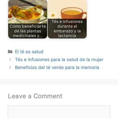
Tés e infusiones
Cómo beneficiarte
durante el
de las plantas
embarazo y la
medicinales y…
lactancia
Categories
El té es salud
Tés e infusiones para la salud de la mujer
Beneficios del té verde para la memoria
Leave a Comment
Comment