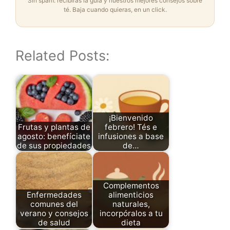
Sin spam: recibirás la guía y nuestros mejores consejos sobre
té. Baja cuando quieras, en un click.
Related Posts:
¡Bienvenido
Frutas y plantas de
febrero! Tés e
agosto: benefíciate
infusiones a base
de sus propiedades
de…
Complementos
Enfermedades
alimenticios
comunes del
naturales,
verano y consejos
incorpóralos a tu
de salud
dieta