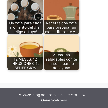
Un café para cada
Recetas con café
momento del día:
para preparar un
¡elige el tuyo!
menú diferente y…
3 recetas
12 MESES, 12
saludables con té
INFUSIONES, 12
matcha para el
BENEFICIOS
desayuno
© 2026 Blog de Aromas de Té
• Built with
GeneratePress