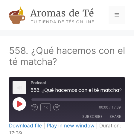
Skip
to
Menu
content
558. ¿Qué hacemos con el
té matcha?
Podcast
558. ¿Qué hacemos con el té matcha?
Play
1x
00:00
/
17:39
Episode
SUBSCRIBE
SHARE
Download file
|
Play in new window
|
Duration:
17:39