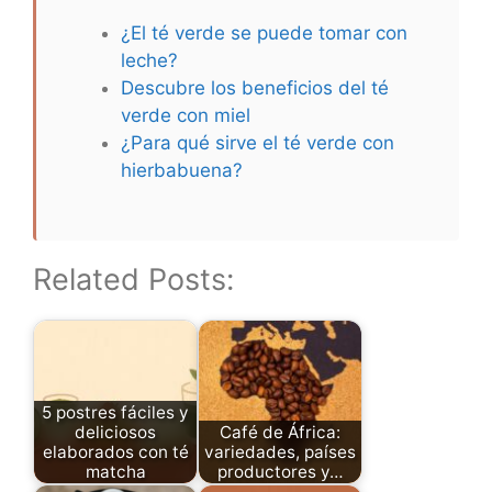
¿El té verde se puede tomar con
leche?
Descubre los beneficios del té
verde con miel
¿Para qué sirve el té verde con
hierbabuena?
Related Posts:
5 postres fáciles y
deliciosos
Café de África:
elaborados con té
variedades, países
matcha
productores y…