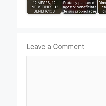
12 MESES, 12
Frutas y plantas de
Dime
INFUSIONES, 12
agosto: benefíciate
ca
BENEFICIOS
de sus propiedades
d
Leave a Comment
Comment