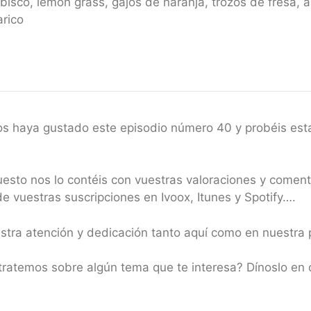
bisco, lemon grass, gajos de naranja, trozos de fresa, 
arico
os haya gustado este episodio número 40 y probéis estas
puesto nos lo contéis con vuestras valoraciones y comen
 vuestras suscripciones en Ivoox, Itunes y Spotify….
estra atención y dedicación tanto aquí como en nuestr
tratemos sobre algún tema que te interesa? Dínoslo en 