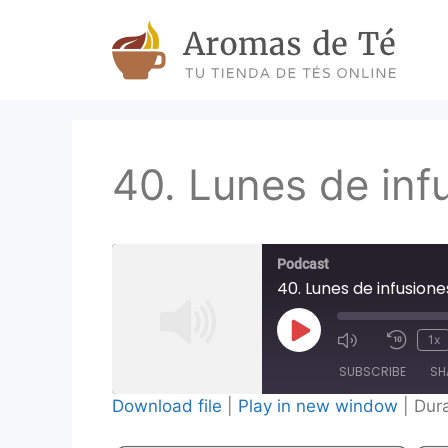
Skip
to
content
40. Lunes de infu
Podcast
40. Lunes de infusiones
Play
1x
Episode
SUBSCRIBE
SH
Download file
|
Play in new window
|
Dura
SHARE