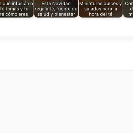
 qué infusión o
Esta Navidad
Miniaturas dulces y
Cóm
fé tomas y te
regala té, fuente de
saladas para la
d
iré cómo eres
salud y bienestar
hora del té
m