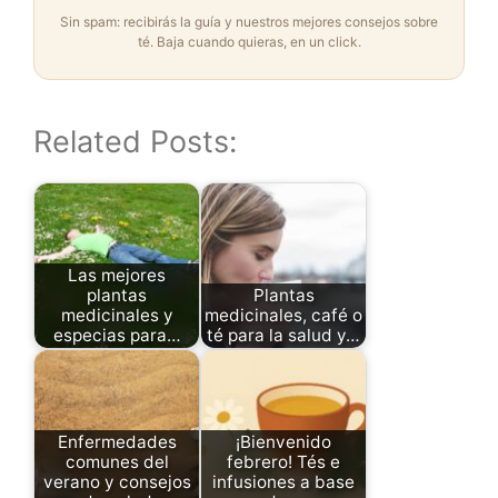
Sin spam: recibirás la guía y nuestros mejores consejos sobre
té. Baja cuando quieras, en un click.
Related Posts:
Las mejores
plantas
Plantas
medicinales y
medicinales, café o
especias para…
té para la salud y…
Enfermedades
¡Bienvenido
comunes del
febrero! Tés e
verano y consejos
infusiones a base