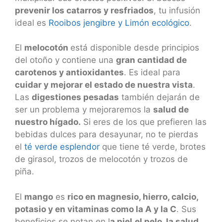
prevenir los catarros y resfriados
, tu infusión
ideal es
Rooibos jengibre y Limón ecológico
.
El
melocotón
está disponible desde principios
del otoño y contiene una
gran cantidad de
carotenos y antioxidantes
. Es ideal para
cuidar y mejorar el estado de nuestra vista
.
Las
digestiones pesadas
también dejarán de
ser un problema y mejoraremos la
salud de
nuestro hígado.
Si eres de los que prefieren las
bebidas dulces para desayunar, no te pierdas
el
té verde esplendor
que tiene té verde, brotes
de girasol, trozos de melocotón y trozos de
piña.
El
mango
es
rico en magnesio, hierro, calcio,
potasio y en vitaminas como la A y la C
. Sus
beneficios se notan en l
a piel,el pelo, la salud