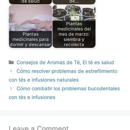
de salud
de…
Plantas
medicinales del
Plantas
mes de marzo:
medicinales para
siembra y
dormir y descansar
recolecta
Categories
Consejos de Aromas de Té
,
El té es salud
Cómo resolver problemas de estreñimiento
con tés e infusiones naturales
Cómo combatir los problemas bucodentales
con tés e infusiones
Leave a Comment