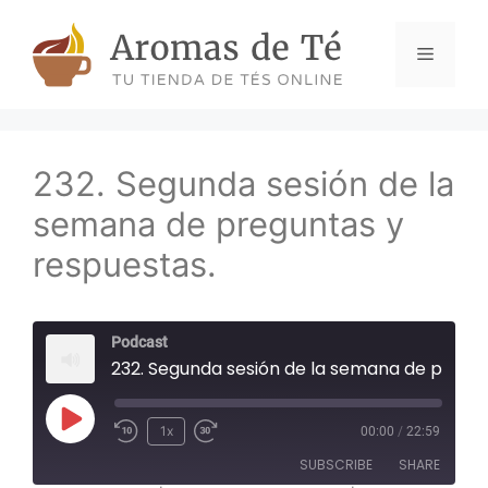
Skip
to
Menu
content
232. Segunda sesión de la
semana de preguntas y
respuestas.
Podcast
232. Segunda sesión de la semana de preguntas y respuestas.
Play
1x
00:00
/
22:59
Episode
SUBSCRIBE
SHARE