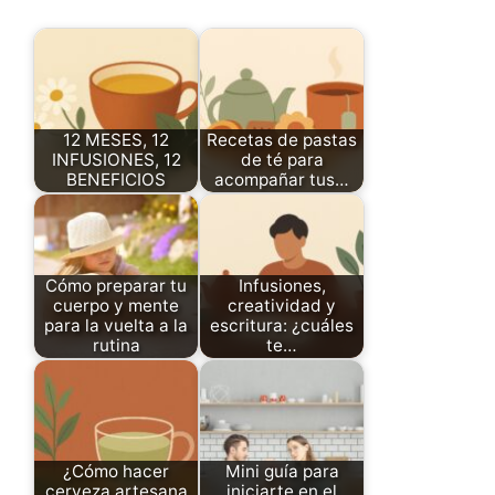
12 MESES, 12
Recetas de pastas
INFUSIONES, 12
de té para
BENEFICIOS
acompañar tus…
Cómo preparar tu
Infusiones,
cuerpo y mente
creatividad y
para la vuelta a la
escritura: ¿cuáles
rutina
te…
¿Cómo hacer
Mini guía para
cerveza artesana
iniciarte en el