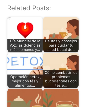
Related Posts:
Día Mundial de la
Pautas y consejos
Voz: las dolencias
para cuidar tu
más comunes y…
salud bucal de…
Cómo combatir los
'Operación detox',
problemas
mejor con tés y
bucodentales con
alimentos…
tés e…