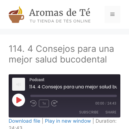
Skip
to
Menu
content
114. 4 Consejos para una
mejor salud bucodental
Podcast
114. 4 Consejos para una mejor salud buco
Play
1x
00:00
/
24:43
Episode
SUBSCRIBE
SHARE
Download file
|
Play in new window
|
Duration:
24:43