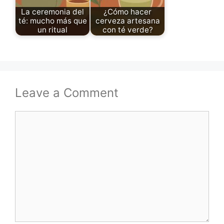
La ceremonia del
¿Cómo hacer
té: mucho más que
cerveza artesana
un ritual
con té verde?
Leave a Comment
Comment