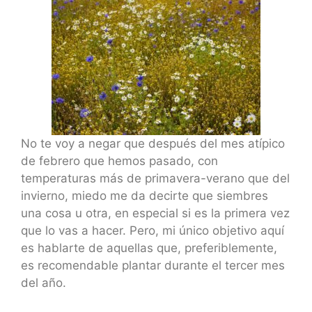
No te voy a negar que después del mes atípico
de febrero que hemos pasado, con
temperaturas más de primavera-verano que del
invierno, miedo me da decirte que siembres
una cosa u otra, en especial si es la primera vez
que lo vas a hacer. Pero, mi único objetivo aquí
es hablarte de aquellas que, preferiblemente,
es recomendable plantar durante el tercer mes
del año.