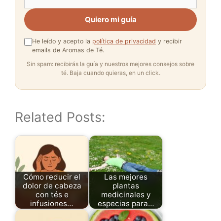
Quiero mi guía
He leído y acepto la
política de privacidad
y recibir
emails de Aromas de Té.
Sin spam: recibirás la guía y nuestros mejores consejos sobre
té. Baja cuando quieras, en un click.
Related Posts:
Cómo reducir el
Las mejores
dolor de cabeza
plantas
con tés e
medicinales y
infusiones…
especias para…