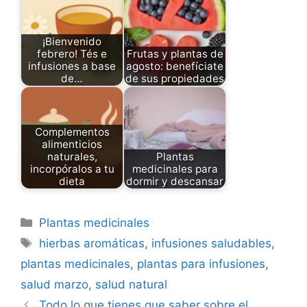
¡Bienvenido
febrero! Tés e
Frutas y plantas de
infusiones a base
agosto: benefíciate
de…
de sus propiedades
Complementos
alimenticios
naturales,
Plantas
incorpóralos a tu
medicinales para
dieta
dormir y descansar
Categories
Plantas medicinales
Tags
hierbas aromáticas
,
infusiones saludables
,
plantas medicinales
,
plantas para infusiones
,
salud marzo
,
salud natural
Todo lo que tienes que saber sobre el