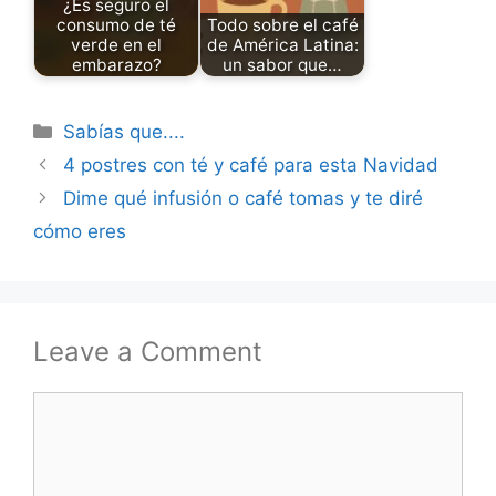
¿Es seguro el
consumo de té
Todo sobre el café
verde en el
de América Latina:
embarazo?
un sabor que…
Categories
Sabías que....
4 postres con té y café para esta Navidad
Dime qué infusión o café tomas y te diré
cómo eres
Leave a Comment
Comment