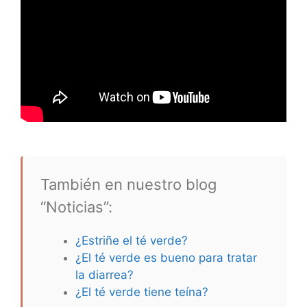
También en nuestro blog
“Noticias”:
¿Estriñe el té verde?
¿El té verde es bueno para tratar
la diarrea?
¿El té verde tiene teína?