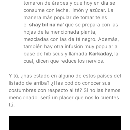
tomaron de árabes y que hoy en día se
consume con leche, limón y azúcar. La
manera más popular de tomar té es
el
shay bil na’na’
que se prepara con las
hojas de la mencionada planta,
mezcladas con las de té negro. Además,
también hay otra infusión muy popular a
base de hibiscus y llamada
Karkaday,
la
cual, dicen que reduce los nervios.
Y tú, ¿has estado en alguno de estos países del
listado de arriba? ¿Has podido conocer sus
costumbres con respecto al té? Si no las hemos
mencionado, será un placer que nos lo cuentes
tú.