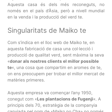
Aquesta casa és dels més reconeguts, no
només en el país d’Àsia, però a nivell mundial
en la venda i la producció del verd te.
Singularitats de Maiko te
Com s’indica en el lloc web de Maiko te, en
aquesta fabricació de casa una col·lecció i
producció de qualitat verd, sent màxima la seva
«
donar als nostres clients el millor possible
te
«, una cosa que compartim en aromes de te,
on ens preocupem per trobar el millor mercat de
matèries primeres.
Aquesta empresa va començar l’any 1950,
conegut com «
Les plantacions de Fugenji
«. A
principis dels 70, estratègia de la companyia
canviada pel nom de «Maiko no Cha» no només