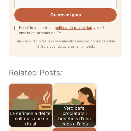
Quiero mi guía
He leído y acepto la
política de privacidad
y recibir
emails de Aromas de Té.
Sin spam: recibirás la guía y nuestros mejores consejos sobre
té. Baja cuando quieras, en un click.
Related Posts:
Verd cafè:
La cerimònia del te:
propietats i
molt més que un
beneficis d'una
ritual
copa a l'alça