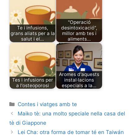
"Operació
Te i infusions,
desintoxicació",
grans aliats per a la
millor amb tes i
salut i el…
aliments…
Aromes d'aquests
Tes i infusions per
instal·lacions
a l'osteoporosi
especials a la…
Categories
Contes i viatges amb te
Maiko tè: una molto speciale nella casa del
tè di Giappone
Lei Cha: otra forma de tomar té en Taiwán