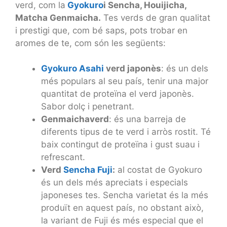
verd, com la
Gyokuro
i Sencha, Houijicha,
Matcha Genmaicha.
Tes verds de gran qualitat
i prestigi que, com bé saps, pots trobar en
aromes de te, com són les següents:
Gyokuro Asahi
verd japonès
: és un dels
més populars al seu país, tenir una major
quantitat de proteïna el verd japonès.
Sabor dolç i penetrant.
Genmaichaverd
: és una barreja de
diferents tipus de te verd i arròs rostit. Té
baix contingut de proteïna i gust suau i
refrescant.
Verd
Sencha Fuji
:
al costat de Gyokuro
és un dels més apreciats i especials
japoneses tes. Sencha varietat és la més
produït en aquest país, no obstant això,
la variant de Fuji és més especial que el