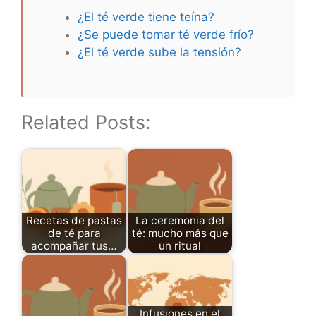
¿El té verde tiene teína?
¿Se puede tomar té verde frío?
¿El té verde sube la tensión?
Related Posts:
Recetas de pastas
La ceremonia del
de té para
té: mucho más que
acompañar tus…
un ritual
Infusiones en el