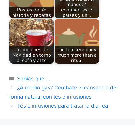
mundo: 4
Pastas de té:
continentes, 7
historia y recetas
países y un…
Tradiciones de
The tea ceremony:
Navidad en torno
much more than a
al café y al té
ritual
Categories
Sabías que....
¿A medio gas? Combate el cansancio de
forma natural con tés e infusiones
Tés e infusiones para tratar la diarrea