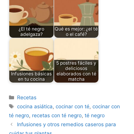
¿El té negro
Qué es mejor: ¿el té
adelgaza?
o el café?
5 postres fáciles y
deliciosos
Infusiones básicas
elaborados con té
en tu cocina
matcha
Categories
Recetas
Tags
cocina asiática
,
cocinar con té
,
cocinar con
té negro
,
recetas con té negro
,
té negro
Infusiones y otros remedios caseros para
cuidar tus plantas