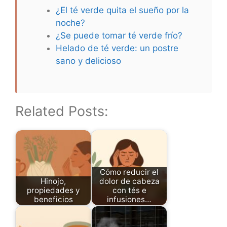
¿El té verde quita el sueño por la
noche?
¿Se puede tomar té verde frío?
Helado de té verde: un postre
sano y delicioso
Related Posts:
Cómo reducir el
Hinojo,
dolor de cabeza
propiedades y
con tés e
beneficios
infusiones…