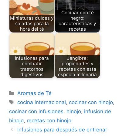
Cocinar con té
Miniaturas dulces y
negro:
saladas para la
características y
hora del té
recetas
Infusiones para
Jengibre:
combatir
propiedades y
trastornos
recetas con esta
digestivos
especia milenaria
Categories
Aromas de Té
Tags
cocina internacional
,
cocinar con hinojo
,
cocinar con infusiones
,
hinojo
,
infusión de
hinojo
,
recetas con hinojo
Infusiones para después de entrenar