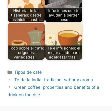
Historia de las
Infusiones que te
tisaneras: desde
ayudan a perder
sus inicios hasta…
peso
Todo sobre el café:
Té e infusiones: el
orígenes,
mejor aliado para
variedades,…
adelgazar tras…
Categories
Tipos de café
Té de la India: tradición, sabor y aroma
Green coffee: properties and benefits of a
drink on the rise