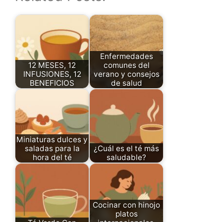
Enfermedades
12 MESES, 12
comunes del
INFUSIONES, 12
verano y consejos
BENEFICIOS
de salud
Miniaturas dulces y
saladas para la
¿Cuál es el té más
hora del té
saludable?
Cocinar con hinojo
platos