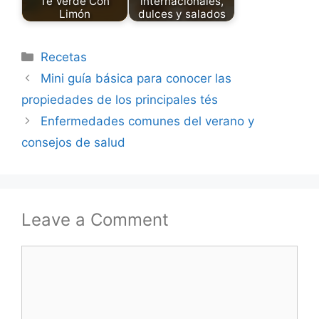
Té Verde Con
internacionales,
Limón
dulces y salados
Categories
Recetas
Mini guía básica para conocer las
propiedades de los principales tés
Enfermedades comunes del verano y
consejos de salud
Leave a Comment
Comment