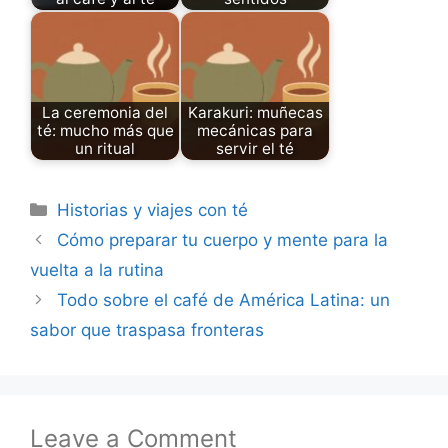
La ceremonia del
Karakuri: muñecas
té: mucho más que
mecánicas para
un ritual
servir el té
Categories
Historias y viajes con té
Cómo preparar tu cuerpo y mente para la
vuelta a la rutina
Todo sobre el café de América Latina: un
sabor que traspasa fronteras
Leave a Comment