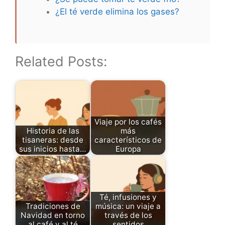
¿El té verde elimina los gases?
Related Posts:
Viaje por los cafés
Historia de las
más
tisaneras: desde
característicos de
sus inicios hasta…
Europa
Té, infusiones y
Tradiciones de
música: un viaje a
Navidad en torno
través de los
al café y al té
sentidos