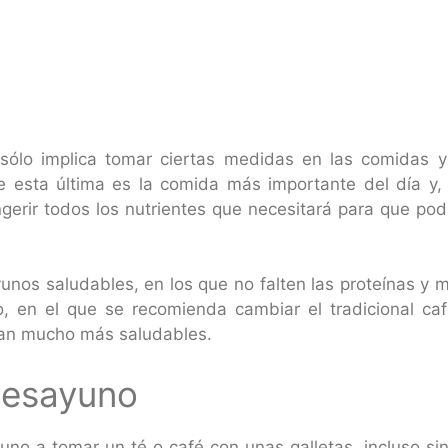
 sólo implica tomar ciertas medidas en las comidas 
 esta última es la comida más importante del día y,
erir todos los nutrientes que necesitará para que pod
nos saludables, en los que no falten las proteínas y 
, en el que se recomienda cambiar el tradicional caf
ltan mucho más saludables.
desayuno
o a tomar un té o café con unas galletas, incluso s