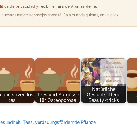
lítica de privacidad
y recibir emails de Aromas de Té.
 y nuestros mejores consejos sobre té. Baja cuando quieras, en un click.
Natürliche
 qué sirven los
Tees und Aufgüsse
Gesichtspflege
tés
für Osteoporose
Beauty-tricks
Gesundheit
,
Tees
,
verdauungsfördernde Pflanze