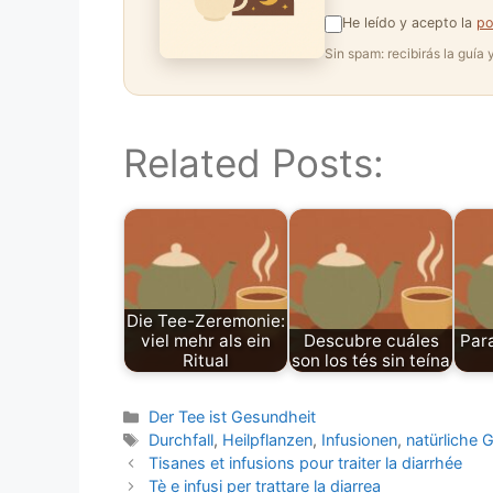
He leído y acepto la
po
Sin spam: recibirás la guía
Related Posts:
Die Tee-Zeremonie:
viel mehr als ein
Descubre cuáles
Para
Ritual
son los tés sin teína
Categories
Der Tee ist Gesundheit
Tags
Durchfall
,
Heilpflanzen
,
Infusionen
,
natürliche 
Tisanes et infusions pour traiter la diarrhée
Tè e infusi per trattare la diarrea