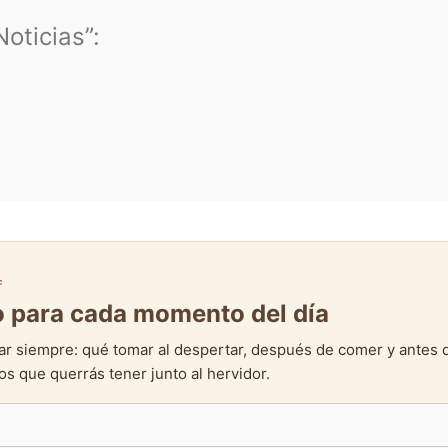
oticias”:
F
to para cada momento del día
ar siempre: qué tomar al despertar, después de comer y antes 
s que querrás tener junto al hervidor.