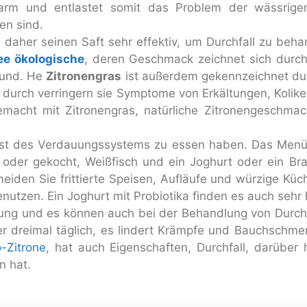
Darm und entlastet somit das Problem der wässrige
en sind.
, daher seinen Saft sehr effektiv, um Durchfall zu beh
ee ökologische
, deren Geschmack zeichnet sich durch 
esund. He
Zitronengras
ist außerdem gekennzeichnet durch
durch verringern sie Symptome von Erkältungen, Kolike
emacht mit Zitronengras, natürliche Zitronengeschmac
est des Verdauungssystems zu essen haben. Das Menü
t oder gekocht, Weißfisch und ein Joghurt oder ein Bra
meiden Sie frittierte Speisen, Aufläufe und würzige K
enutzen. Ein Joghurt mit Probiotika finden es auch sehr h
uung und es können auch bei der Behandlung von Durch
er dreimal täglich, es lindert Krämpfe und Bauchschme
-Zitrone
, hat auch Eigenschaften, Durchfall, darüber 
n hat.