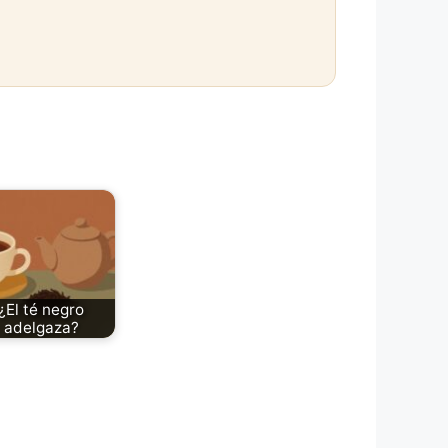
¿El té negro
adelgaza?