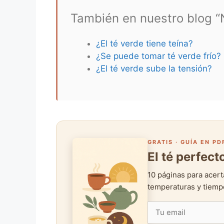
También en nuestro blog “N
¿El té verde tiene teína?
¿Se puede tomar té verde frío?
¿El té verde sube la tensión?
GRATIS · GUÍA EN PD
El té perfec
10 páginas para acert
temperaturas y tiempo