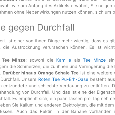
wohl wie am Anfang des Artikels erwähnt, Sie neigen d
hmen ohne Nebenwirkungen nutzen können, sich um bes
e gegen Durchfall
ert ist einer von ihnen Dinge mehr wichtig, dass es gib
te, die Austrocknung verursachen können. Es ist wichti
 Tee Minze:
sowohl die
Kamille
als
Tee Minze
sin
ern die Schmerzen, die zu ihnen und Verringerung die 
n.
Darüber hinaus Orange Schale Tee
ist eine weitere 
urchfall. Unsere
Roten Tee Pu-Erh-Oase
besteht au
m entzündete und schlechte Verdauung zu entlüften. D
Behandlung von Durchfall. Und das ist eine der Eigensch
hfall. Es empfiehlt sich, ein paar Tassen pro Tag nehme
ben Sie Kalium und anderen Elektrolyten, die mit dem D
 Essen. Auch das Pektin in der Banane vorhanden ist