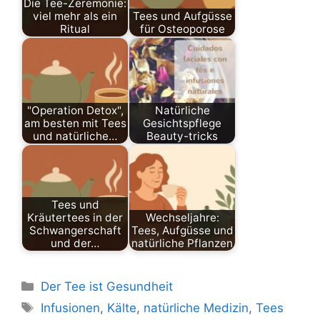
Die Tee-Zeremonie:
viel mehr als ein
Tees und Aufgüsse
Ritual
für Osteoporose
"Operation Detox",
Natürliche
am besten mit Tees
Gesichtspflege
und natürliche…
Beauty-tricks
Tees und
Kräutertees in der
Wechseljahre:
Schwangerschaft
Tees, Aufgüsse und
und der…
natürliche Pflanzen
Categories
Der Tee ist Gesundheit
Tags
Infusionen
,
Kälte
,
natürliche Medizin
,
Tees