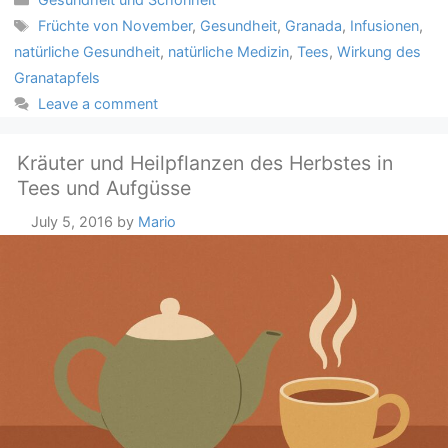
Tags
Früchte von November
,
Gesundheit
,
Granada
,
Infusionen
,
natürliche Gesundheit
,
natürliche Medizin
,
Tees
,
Wirkung des
Granatapfels
Leave a comment
Kräuter und Heilpflanzen des Herbstes in
Tees und Aufgüsse
July 5, 2016
by
Mario