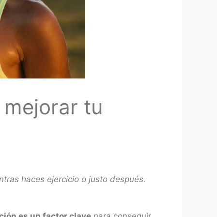
y mejorar tu
ntras haces ejercicio o justo después.
ción es un factor clave
para conseguir