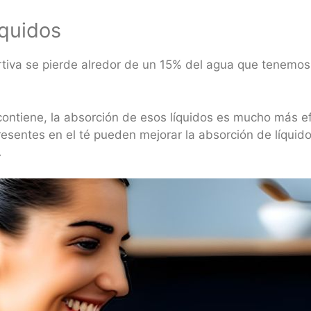
íquidos
tiva se pierde alredor de un 15% del agua que tenemos e
contiene, la absorción de esos líquidos es mucho más e
resentes en el té pueden mejorar la absorción de líquidos
.