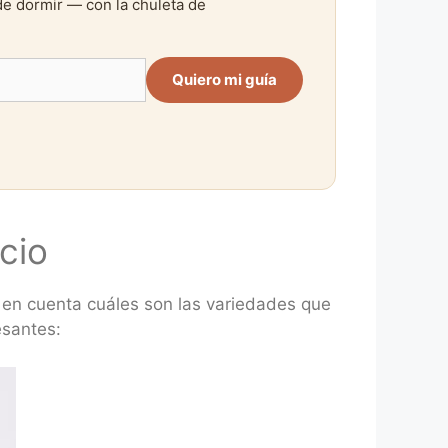
de dormir — con la chuleta de
Quiero mi guía
cio
r en cuenta cuáles son las variedades que
esantes: